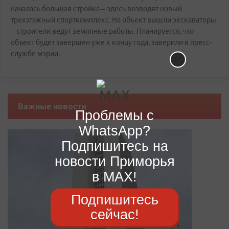
началась большая стройка – здесь возводят новый
трехэтажный спорткомплекс. На объект вышли экскаваторы
– строители ведут земляные работы. Планируется, что
объект будет завершен уже к концу года, заверили в пресс-
службе мэрии.
Важные новости
Проблемы с
WhatsApp?
Подпишитесь на
новости Приморья
в MAX!
Подпишитесь
сейчас!