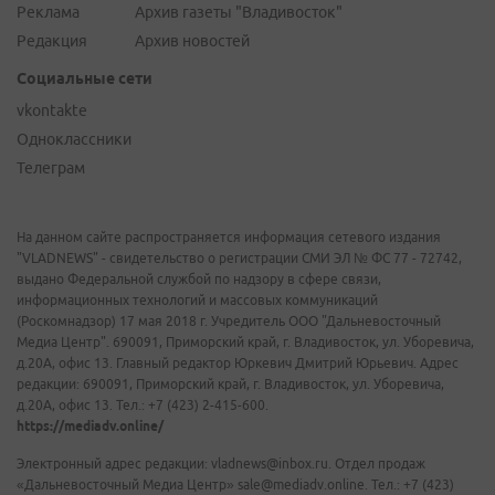
Реклама
Архив газеты "Владивосток"
Редакция
Архив новостей
Социальные сети
vkontakte
Одноклассники
Телеграм
На данном сайте распространяется информация сетевого издания
"VLADNEWS" - свидетельство о регистрации СМИ ЭЛ № ФС 77 - 72742,
выдано Федеральной службой по надзору в сфере связи,
информационных технологий и массовых коммуникаций
(Роскомнадзор) 17 мая 2018 г. Учредитель ООО "Дальневосточный
Медиа Центр". 690091, Приморский край, г. Владивосток, ул. Уборевича,
д.20А, офис 13. Главный редактор Юркевич Дмитрий Юрьевич. Адрес
редакции: 690091, Приморский край, г. Владивосток, ул. Уборевича,
д.20А, офис 13. Тел.: +7 (423) 2-415-600.
https://mediadv.online/
Электронный адрес редакции: vladnews@inbox.ru. Отдел продаж
«Дальневосточный Медиа Центр» sale@mediadv.online. Тел.: +7 (423)