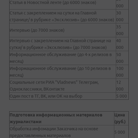
Статья в Новостной ленте (до 6000 знаков)
000
Статья с закреплением на сутки на Главной
30
странице/ в рубрике «Эксклюзив» (до 6000 знаков)
000
35
Интервью (до 7000 знаков)
000
Интервью с закреплением на Главной странице на
40
сутки/ в рубрике «Эксклюзив» (до 7000 знаков)
000
Информационное обслуживание (до 4-х релизов в
50
месяц)
000
Информационное обслуживание (до 10 релизов в
100
месяц)
000
Социальные сети РИА "Vladnews" Телеграм,
12
Одноклассники, ВКонтакте
000
Один пост в ТГ, ВК, или ОК на выбор
5 000
Подготовка информационных материалов
Цена
журналистами
(руб.)
Обработка инфомации Заказчика на основе
5 000
предоставленных материалов