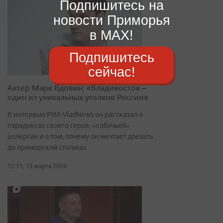
Подпишитесь на
новости Приморья
в MAX!
Подпишитесь
сейчас!
Актер Марк Вдовин: «Владивосток –
один из уникальных уголков России»
В интервью РИА VladNews он рассказал о
парадоксах своего героя, «собачьей»
аллергии и о том, почему он мечтает доехать
до приморской столицы
12:11, 13 марта 2026