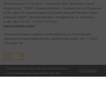
(Роскомнадзор) 17 мая 2018 г. Учредитель ООО "Дальневосточный
Медиа Центр". 690091, Приморский край, г. Владивосток, ул. Уборевича,
д.20А, офис 13. Главный редактор Юркевич Дмитрий Юрьевич. Адрес
редакции: 690091, Приморский край, г. Владивосток, ул. Уборевича,
д.20А, офис 13. Тел.: +7 (423) 2-415-600.
https://mediadv.online/
Электронный адрес редакции: vladnews@inbox.ru. Отдел продаж
«Дальневосточный Медиа Центр» sale@mediadv.online. Тел.: +7 (423)
249-8-800. 18+
Просматривая наш сайт, вы соглашаетесь с
СОГЛАСЕН
использованием нами
cookie-файлов
.