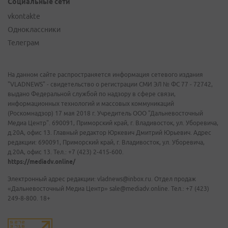
Социальные сети
vkontakte
Одноклассники
Телеграм
На данном сайте распространяется информация сетевого издания
"VLADNEWS" - свидетельство о регистрации СМИ ЭЛ № ФС 77 - 72742,
выдано Федеральной службой по надзору в сфере связи,
информационных технологий и массовых коммуникаций
(Роскомнадзор) 17 мая 2018 г. Учредитель ООО "Дальневосточный
Медиа Центр". 690091, Приморский край, г. Владивосток, ул. Уборевича,
д.20А, офис 13. Главный редактор Юркевич Дмитрий Юрьевич. Адрес
редакции: 690091, Приморский край, г. Владивосток, ул. Уборевича,
д.20А, офис 13. Тел.: +7 (423) 2-415-600.
https://mediadv.online/
Электронный адрес редакции: vladnews@inbox.ru. Отдел продаж
«Дальневосточный Медиа Центр» sale@mediadv.online. Тел.: +7 (423)
249-8-800. 18+