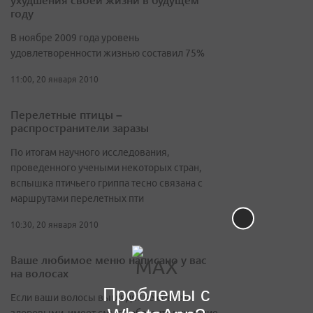
году
В ноябре 2009 года уровень
удовлетворенности жизнью составил 75%
11:00, 20 января 2010
Перелетные птицы –
распространители заразы
По итогам научного исследования,
проведенного учеными некоторых стран,
вспышка птичьего гриппа тесно связана с
маршрутами перелетных пти
10:30, 20 января 2010
Ваше любимое меню написано у вас
на волосах
Проблемы с
Если ваши волосы выглядят не совсем