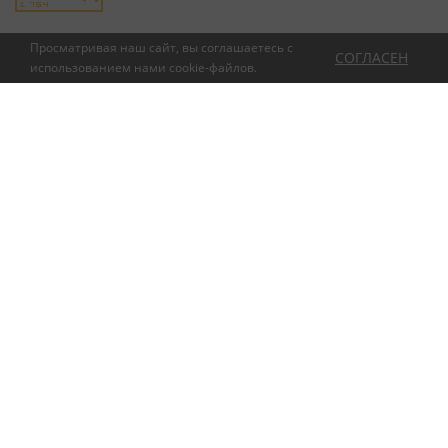
Просматривая наш сайт, вы соглашаетесь с
СОГЛАСЕН
использованием нами
cookie-файлов
.