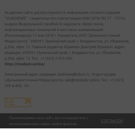
На данном сайте распространяется информация сетевого издания
"VLADNEWS" - свидетельство о регистрации СМИ ЭЛ № ФС 77 - 72742,
выдано Федеральной службой по надзору в сфере связи,
информационных технологий и массовых коммуникаций
(Роскомнадзор) 17 мая 2018 г. Учредитель ООО "Дальневосточный
Медиа Центр". 690091, Приморский край, г. Владивосток, ул. Уборевича,
д.20А, офис 13. Главный редактор Юркевич Дмитрий Юрьевич. Адрес
редакции: 690091, Приморский край, г. Владивосток, ул. Уборевича,
д.20А, офис 13. Тел.: +7 (423) 2-415-600.
https://mediadv.online/
Электронный адрес редакции: vladnews@inbox.ru. Отдел продаж
«Дальневосточный Медиа Центр» sale@mediadv.online. Тел.: +7 (423)
249-8-800. 18+
Просматривая наш сайт, вы соглашаетесь с
СОГЛАСЕН
использованием нами
cookie-файлов
.