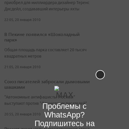
приобрел для миллиардера дизайнер Теренс
Дисдейл, создававший интерьеры яхты
22:05, 20 января 2010
В Пекине появился «Шоколадный
парк»
Общая площадь парка составляет 20 тысяч
квадратных метров
21:05, 20 января 2010
Союз писателей забросали дымовыми
шашками
"Автономные антифашисты Москвы"
выступают против "фашистских писателей"
Проблемы с
WhatsApp?
20:55, 20 января 2010
Подпишитесь на
Россия ищет новых поставщиков мяса