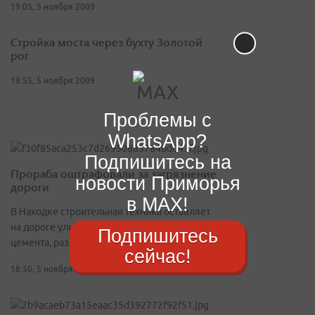
19:05, 5 ноября 2009
Стройка моста через бухту Золотой
рог
18:55, 5 ноября 2009
Проблемы с
WhatsApp?
Подпишитесь на
Прораба оштрафовали за загрязнение
новости Приморья
дороги
в MAX!
В Находке строительная техника оставляет
на дороге улицы Седова куски глины и
Подпишитесь
цемента, разнося их на многие сотни метров
сейчас!
18:50, 5 ноября 2009