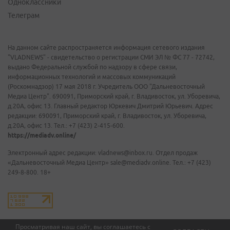
Одноклассники
Телеграм
На данном сайте распространяется информация сетевого издания
"VLADNEWS" - свидетельство о регистрации СМИ ЭЛ № ФС 77 - 72742,
выдано Федеральной службой по надзору в сфере связи,
информационных технологий и массовых коммуникаций
(Роскомнадзор) 17 мая 2018 г. Учредитель ООО "Дальневосточный
Медиа Центр". 690091, Приморский край, г. Владивосток, ул. Уборевича,
д.20А, офис 13. Главный редактор Юркевич Дмитрий Юрьевич. Адрес
редакции: 690091, Приморский край, г. Владивосток, ул. Уборевича,
д.20А, офис 13. Тел.: +7 (423) 2-415-600.
https://mediadv.online/
Электронный адрес редакции: vladnews@inbox.ru. Отдел продаж
«Дальневосточный Медиа Центр» sale@mediadv.online. Тел.: +7 (423)
249-8-800. 18+
Просматривая наш сайт, вы соглашаетесь с