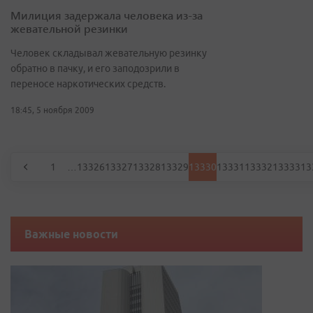
Милиция задержала человека из-за
жевательной резинки
Человек складывал жевательную резинку
обратно в пачку, и его заподозрили в
переносе наркотических средств.
18:45, 5 ноября 2009
1
…
13326
13327
13328
13329
13330
13331
13332
13333
13
Важные новости