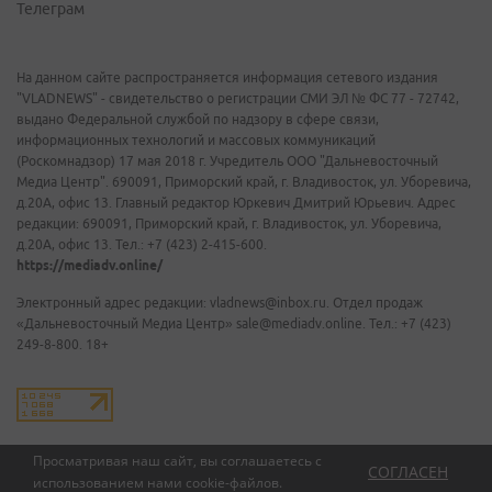
Телеграм
На данном сайте распространяется информация сетевого издания
"VLADNEWS" - свидетельство о регистрации СМИ ЭЛ № ФС 77 - 72742,
выдано Федеральной службой по надзору в сфере связи,
информационных технологий и массовых коммуникаций
(Роскомнадзор) 17 мая 2018 г. Учредитель ООО "Дальневосточный
Медиа Центр". 690091, Приморский край, г. Владивосток, ул. Уборевича,
д.20А, офис 13. Главный редактор Юркевич Дмитрий Юрьевич. Адрес
редакции: 690091, Приморский край, г. Владивосток, ул. Уборевича,
д.20А, офис 13. Тел.: +7 (423) 2-415-600.
https://mediadv.online/
Электронный адрес редакции: vladnews@inbox.ru. Отдел продаж
«Дальневосточный Медиа Центр» sale@mediadv.online. Тел.: +7 (423)
249-8-800. 18+
Просматривая наш сайт, вы соглашаетесь с
СОГЛАСЕН
использованием нами
cookie-файлов
.