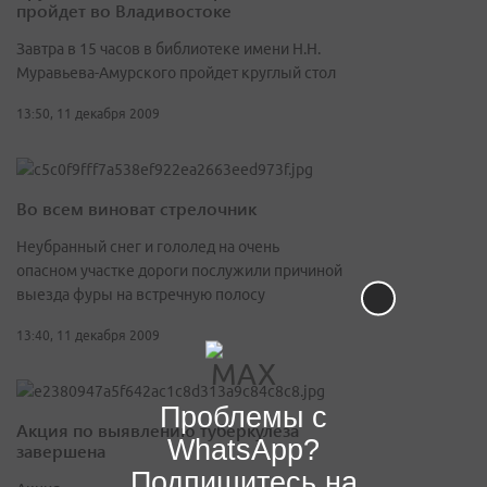
пройдет во Владивостоке
Завтра в 15 часов в библиотеке имени Н.Н.
Муравьева-Амурского пройдет круглый стол
13:50, 11 декабря 2009
Во всем виноват стрелочник
Неубранный снег и гололед на очень
опасном участке дороги послужили причиной
выезда фуры на встречную полосу
13:40, 11 декабря 2009
Проблемы с
Акция по выявлению туберкулеза
WhatsApp?
завершена
Подпишитесь на