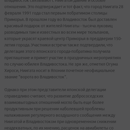
Владивосток связывают с Ниигатой давние и особые
отношения. Это подтверждает и тот факт, что город Ниигата 28
февраля 1991 года стал первым побратимом столицы
Приморья. В прошлом году во Владивосток был доставлен
красивый подарок от жителей Ниигаты - тысяча луковиц
разводимых там и известных во всем мире тюльпанов,
которые украсят краевой центр Приморья в преддверии 150-
летия города. Участники встречи также подтвердили, что
делегация этого японского города-побратима получила
приглашение и примет участие в праздничных мероприятиях
по случаю юбилея Владивостока. Не зря же, отметил Огума
Хироси, Ниигата носит в Японии почетное неофициальное
звание "ворота во Владивосток".
Однако при этом представители японской делегации
справедливо считают, что развитие добрососедских
взаимовыгодных отношений могло быть еще более
продуктивным при решении наболевшей проблемы
налаживания регулярного воздушного сообщения между
Ниигатой и Владивостоком при одновременном снижении
неадекватных, по их мнению, расценок на авиабилеты со