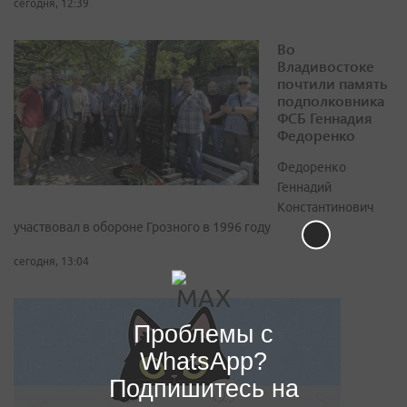
сегодня, 12:39
Во
Владивостоке
почтили память
подполковника
ФСБ Геннадия
Федоренко
Федоренко
Геннадий
Константинович
участвовал в обороне Грозного в 1996 году
сегодня, 13:04
Проблемы с
WhatsApp?
Подпишитесь на