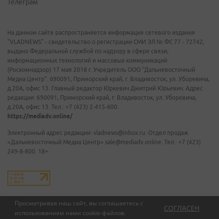
Телеграм
На данном сайте распространяется информация сетевого издания
"VLADNEWS" - свидетельство о регистрации СМИ ЭЛ № ФС 77 - 72742,
выдано Федеральной службой по надзору в сфере связи,
информационных технологий и массовых коммуникаций
(Роскомнадзор) 17 мая 2018 г. Учредитель ООО "Дальневосточный
Медиа Центр". 690091, Приморский край, г. Владивосток, ул. Уборевича,
д.20А, офис 13. Главный редактор Юркевич Дмитрий Юрьевич. Адрес
редакции: 690091, Приморский край, г. Владивосток, ул. Уборевича,
д.20А, офис 13. Тел.: +7 (423) 2-415-600.
https://mediadv.online/
Электронный адрес редакции: vladnews@inbox.ru. Отдел продаж
«Дальневосточный Медиа Центр» sale@mediadv.online. Тел.: +7 (423)
249-8-800. 18+
Просматривая наш сайт, вы соглашаетесь с
СОГЛАСЕН
использованием нами
cookie-файлов
.