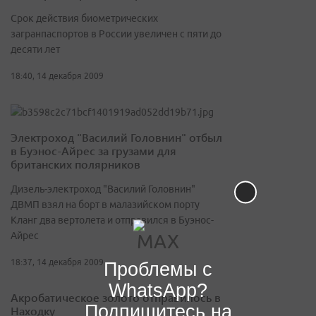
Срок действия биометрических
загранпаспортов в России увеличен с пяти до
десяти лет
18:40, 14 декабря 2009
Электроход "Василий Головнин" отбыл
в Буэнос-Айрес за грузами для
британских полярников
Дизель-электроход "Василий Головнин"
ДВМП взял на борт в малазийском порту
Кланг два вертолета и отправился в Буэнос-
Айрес
18:37, 14 декабря 2009
Проблемы с
WhatsApp?
Акробатическое золото отправилось в
Подпишитесь на
Находку