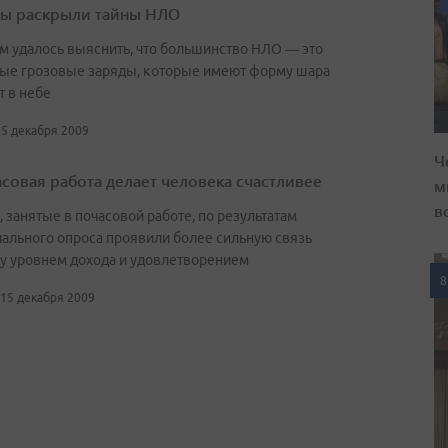
ы раскрыли тайны НЛО
м удалось выяснить, что большинство НЛО — это
ые грозовые заряды, которые имеют форму шара
т в небе
15 декабря 2009
Ч
совая работа делает человека счастливее
м
в
 занятые в почасовой работе, по результатам
ального опроса проявили более сильную связь
у уровнем дохода и удовлетворением
8
 15 декабря 2009