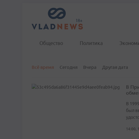
Общество
Политика
Эконом
Всё время
Сегодня
Вчера
Другая дата
В Пр
обме
В 199
был в
удост
14:00, 