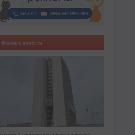
Важные новости
риморье закрепилось в десятке лучших