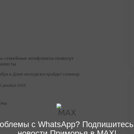
,
ь семейные конфликты помогут
алисты
абря в Доме молодежи пройдет семинар
15 декабря 2009
жны
облемы с WhatsApp? Подпишитесь
новости Приморья в MAX!