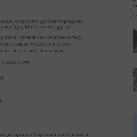
и
17
ходке откроется детская городская
авка "Дед Мороз и его друзья"
 рисунки и поделки на новогоднюю тему
ставят учащиеся художественных и
образовательных школ города
, 15 декабря 2009
ий
10
ходке прошли Парламентские дебаты