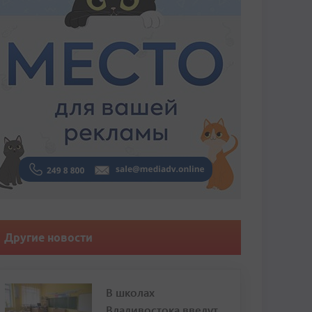
Другие новости
В школах
Владивостока введут