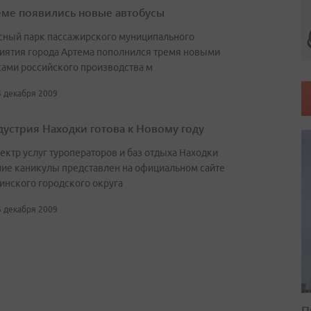
еме появились новые автобусы
сный парк пассажирского муниципального
иятия города Артема пополнился тремя новыми
сами российского производства м
5 декабря 2009
дустрия Находки готова к Новому году
ектр услуг туроператоров и баз отдыха Находки
ние каникулы представлен на официальном сайте
инского городского округа
5 декабря 2009
ю
П