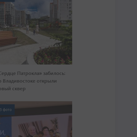
Сердце Патрокла» забилось:
о Владивостоке открыли
овый сквер
3 фото