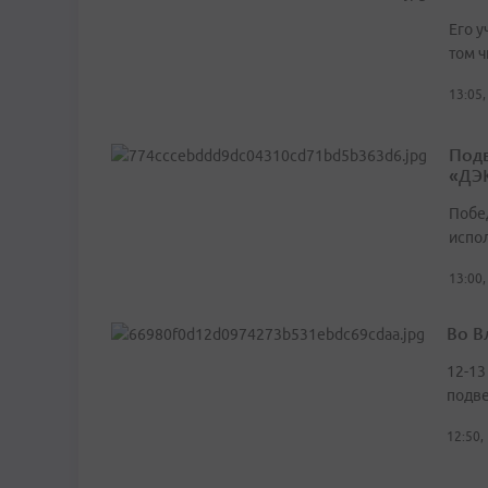
Его у
том ч
13:05,
Подв
«ДЭ
Побе
испо
13:00,
Во В
12-13
подве
12:50,