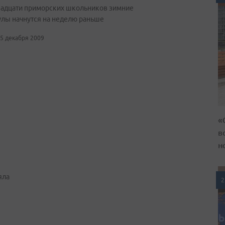
вадцати приморских школьников зимние
улы начнутся на неделю раньше
15 декабря 2009
«
в
н
яла
2