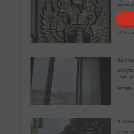
назначе
В 2016 г
жестоко
11:49, 5 
Шестил
Возбужд
помощь
сегодня, 
В Нахо
К счасть