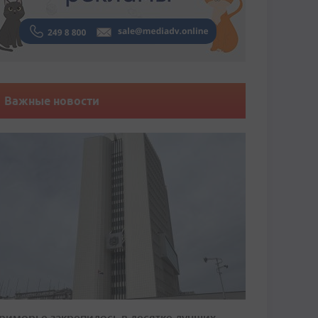
Важные новости
риморье закрепилось в десятке лучших