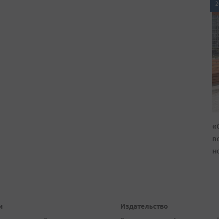
2
«
в
н
и
Издательство