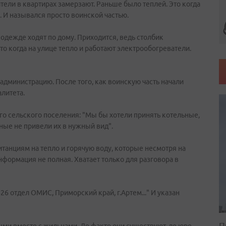
ели в квартирах замерзают. Раньше было теплей. Это когда
 И назывался просто воинской частью.
 одежде ходят по дому. Приходится, ведь столбик
о когда на улице тепло и работают электрообогреватели.
администрацию. После того, как воинскую часть начали
литета.
го сельского поселения: "Мы бы хотели принять котельные,
ные не привели их в нужный вид".
танциям на тепло и горячую воду, которые несмотря на
информация не полная. Хватает только для разговора в
6 отдел ОМИС, Приморский край, г.Артем..." И указан
П