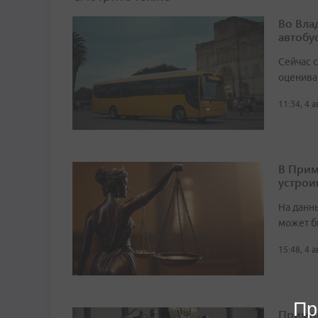
Во Вла
автобу
Сейчас 
оценива
11:34, 4 
В Прим
устрои
На данн
может б
15:48, 4 
Пр
Примор