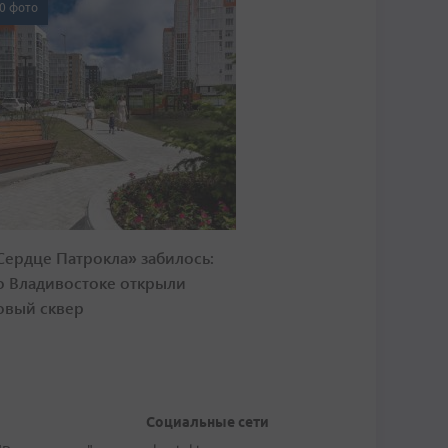
0 фото
Сердце Патрокла» забилось:
о Владивостоке открыли
овый сквер
Социальные сети