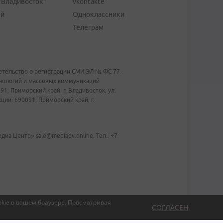
"Владивосток"
vkontakte
ей
Одноклассники
Телеграм
тельство о регистрации СМИ ЭЛ № ФС 77 -
хнологий и массовых коммуникаций
1, Приморский край, г. Владивосток, ул.
ии: 690091, Приморский край, г.
иа Центр» sale@mediadv.online. Тел.: +7
kie в вашем браузере.
Просматривая
СОГЛАСЕН