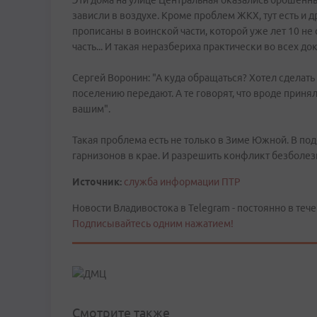
Эти дома на улице Центральная оказались брошенн
зависли в воздухе. Кроме проблем ЖКХ, тут есть и 
прописаны в воинской части, которой уже лет 10 не
часть... И такая неразбериха практически во всех до
Сергей Воронин: "А куда обращаться? Хотел сделать 
поселению передают. А те говорят, что вроде принял
вашим".
Такая проблема есть не только в Зиме Южной. В по
гарнизонов в крае. И разрешить конфликт безболе
Источник:
служба информации ПТР
Новости Владивостока в Telegram - постоянно в тече
Подписывайтесь одним нажатием!
Смотрите также