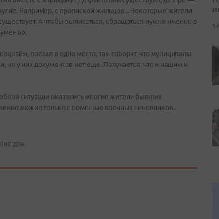
ыми вместе с жильцами. Де факто они существуют, де юре —
и
другие. Например, с пропиской жильцов... Некоторые жители
 существует. А чтобы выписаться, обращаться нужно именно в
17
кументах.
соцнайм, поехал в одно место, там говорят, что муниципалы
и, но у них документов нет еще. Получается, что и нашим и
добной ситуации оказались многие жители бывших
зненно можно только с помощью военных чиновников.
ние дня.