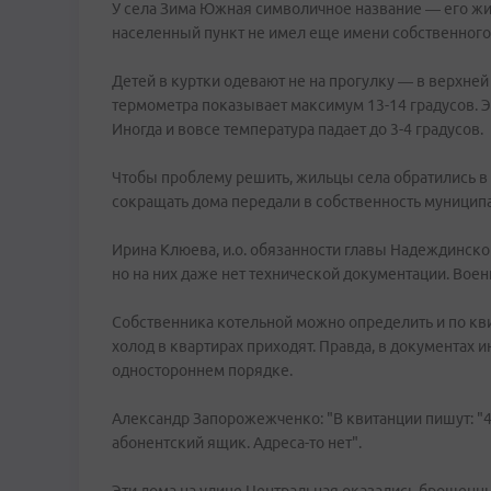
У села Зима Южная символичное название — его жит
населенный пункт не имел еще имени собственного.
Детей в куртки одевают не на прогулку — в верхней
термометра показывает максимум 13-14 градусов. Эт
Иногда и вовсе температура падает до 3-4 градусов.
Чтобы проблему решить, жильцы села обратились в 
сокращать дома передали в собственность муниципа
Ирина Клюева, и.о. обязанности главы Надеждинско
но на них даже нет технической документации. Воен
Собственника котельной можно определить и по кви
холод в квартирах приходят. Правда, в документах 
одностороннем порядке.
Александр Запорожежченко: "В квитанции пишут: "42
абонентский ящик. Адреса-то нет".