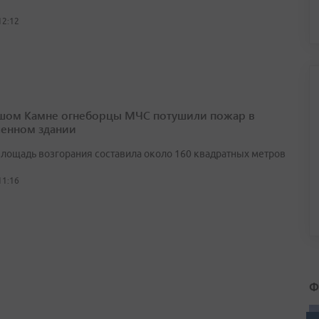
12:12
шом Камне огнеборцы МЧС потушили пожар в
енном здании
лощадь возгорания составила около 160 квадратных метров
11:16
Ф