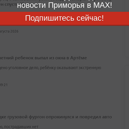
новости Приморья в MAX!
н спустя 10 лет
оду отец и два сына устроили засаду из‑за спора о проезде,
Подпишитесь сейчас!
 расправились с семейной парой и сожгли машину
августа 2026
етний ребенок выпал из окна в Артёме
ено уголовное дело, ребёнку оказывают экстренную
09:21
дке грузовой фургон опрокинулся и повредил авто
ю, пострадавших нет