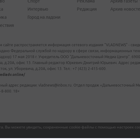
во
Спорт
Реклама
Архив газеты 
ка
Интервью
Редакция
Архив новост
ика
Город на ладони
ествия
м сайте распространяется информация сетевого издания "VLADNEWS" - свиде
ыдано Федеральной службой по надзору в сфере связи, информационных те
адзор) 17 мая 2018 г. Учредитель ООО "Дальневосточный Медиа Центр". 69009
а, д.20А, офис 13. Главный редактор Юркевич Дмитрий Юрьевич. Адрес редакц
ок, ул. Уборевича, д.20А, офис 13. Тел.: +7 (423) 2-415-600.
ediadv.online/
ный адрес редакции: vladnews@inbox.ru. Отдел продаж «Дальневосточный Мед
-8-800. 18+
а. Вы можете увидеть, сохраненные cookie-файлы с помощью настроек coo