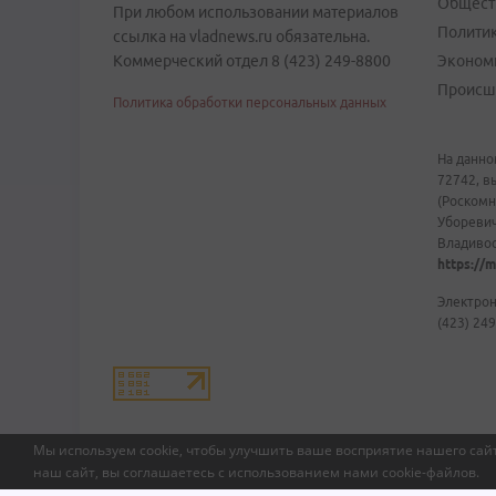
Общест
При любом использовании материалов
Полити
ссылка на vladnews.ru обязательна.
Коммерческий отдел 8 (423) 249-8800
Эконом
Происш
Политика обработки персональных данных
На данно
72742, в
(Роскомн
Уборевич
Владивост
https://m
Электрон
(423) 249
Мы используем cookie, чтобы улучшить ваше восприятие нашего сайт
наш сайт, вы соглашаетесь с использованием нами
cookie-файлов
.