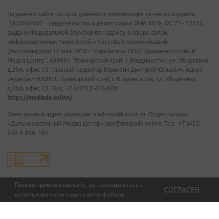
На данном сайте распространяется информация сетевого издания
"VLADNEWS" - свидетельство о регистрации СМИ ЭЛ № ФС 77 - 72742,
выдано Федеральной службой по надзору в сфере связи,
информационных технологий и массовых коммуникаций
(Роскомнадзор) 17 мая 2018 г. Учредитель ООО "Дальневосточный
Медиа Центр". 690091, Приморский край, г. Владивосток, ул. Уборевича,
д.20А, офис 13. Главный редактор Юркевич Дмитрий Юрьевич. Адрес
редакции: 690091, Приморский край, г. Владивосток, ул. Уборевича,
д.20А, офис 13. Тел.: +7 (423) 2-415-600.
https://mediadv.online/
Электронный адрес редакции: vladnews@inbox.ru. Отдел продаж
«Дальневосточный Медиа Центр» sale@mediadv.online. Тел.: +7 (423)
249-8-800. 18+
Просматривая наш сайт, вы соглашаетесь с
СОГЛАСЕН
использованием нами
cookie-файлов
.