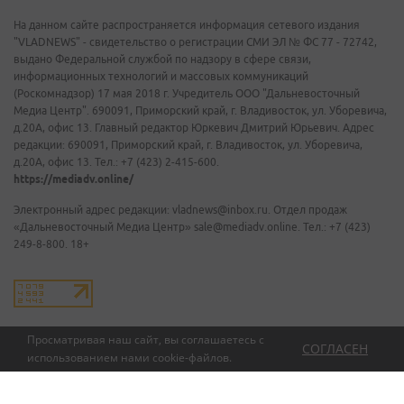
На данном сайте распространяется информация сетевого издания
"VLADNEWS" - свидетельство о регистрации СМИ ЭЛ № ФС 77 - 72742,
выдано Федеральной службой по надзору в сфере связи,
информационных технологий и массовых коммуникаций
(Роскомнадзор) 17 мая 2018 г. Учредитель ООО "Дальневосточный
Медиа Центр". 690091, Приморский край, г. Владивосток, ул. Уборевича,
д.20А, офис 13. Главный редактор Юркевич Дмитрий Юрьевич. Адрес
редакции: 690091, Приморский край, г. Владивосток, ул. Уборевича,
д.20А, офис 13. Тел.: +7 (423) 2-415-600.
https://mediadv.online/
Электронный адрес редакции: vladnews@inbox.ru. Отдел продаж
«Дальневосточный Медиа Центр» sale@mediadv.online. Тел.: +7 (423)
249-8-800. 18+
Просматривая наш сайт, вы соглашаетесь с
СОГЛАСЕН
использованием нами
cookie-файлов
.