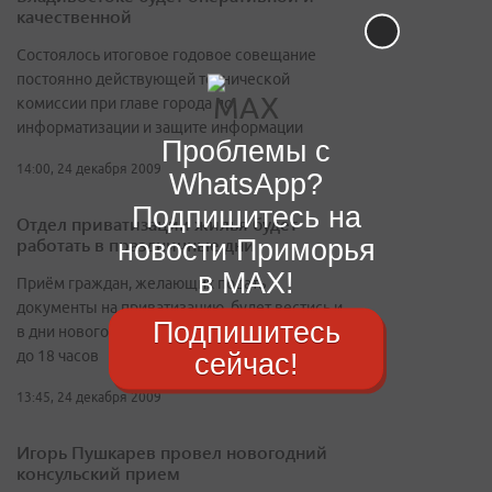
качественной
Состоялось итоговое годовое совещание
постоянно действующей технической
комиссии при главе города по
информатизации и защите информации
Проблемы с
14:00, 24 декабря 2009
WhatsApp?
Подпишитесь на
Отдел приватизации жилья будет
работать в праздничные дни
новости Приморья
в MAX!
Приём граждан, желающих подать
документы на приватизацию, будет вестись и
Подпишитесь
в дни новогодних каникул – 4, 5, 6 января с 9
до 18 часов
сейчас!
13:45, 24 декабря 2009
Игорь Пушкарев провел новогодний
консульский прием