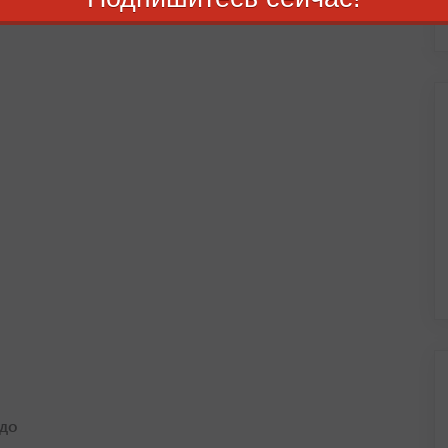
на
 до