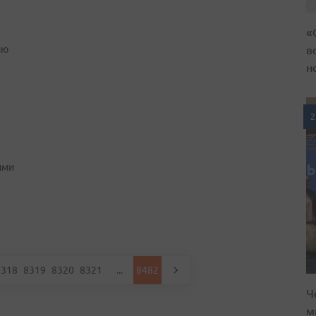
«
в
ию
н
2
ими
8318
8319
8320
8321
...
8482
Ч
м