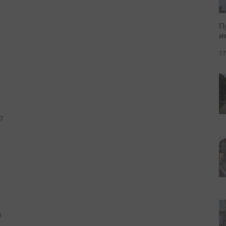
П
и
17
7
ы