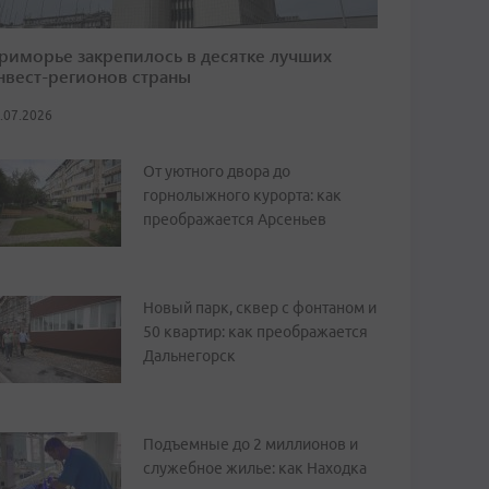
риморье закрепилось в десятке лучших
нвест-регионов страны
.07.2026
От уютного двора до
горнолыжного курорта: как
преображается Арсеньев
Новый парк, сквер с фонтаном и
50 квартир: как преображается
Дальнегорск
Подъемные до 2 миллионов и
служебное жилье: как Находка