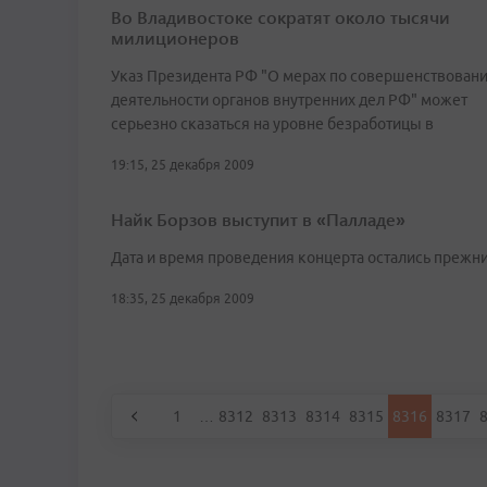
Во Владивостоке сократят около тысячи
милиционеров
Указ Президента РФ "О мерах по совершенствован
деятельности органов внутренних дел РФ" может
серьезно сказаться на уровне безработицы в
19:15, 25 декабря 2009
Найк Борзов выступит в «Палладе»
Дата и время проведения концерта остались прежн
18:35, 25 декабря 2009
1
…
8312
8313
8314
8315
8316
8317