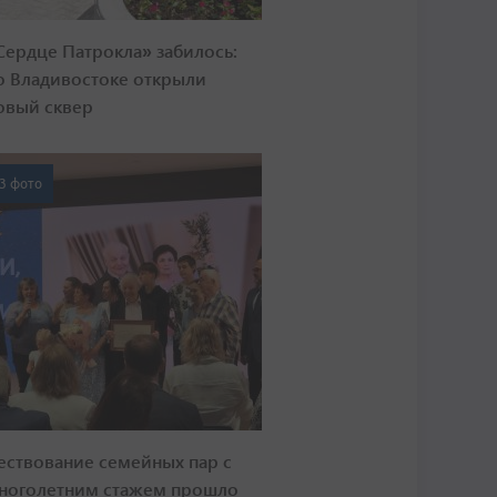
Сердце Патрокла» забилось:
о Владивостоке открыли
овый сквер
3 фото
ествование семейных пар с
ноголетним стажем прошло