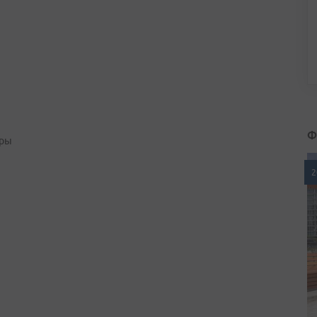
Ф
уры
2