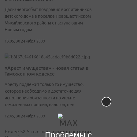
Дальэнергосбыт поздравил воспитанников
детского дома в поселке Новошахтинском
Михайловского района с наступающим
Новым годом
13:05, 30 декабря 2009
«Арест имущества» - новая статья в
Таможенном кодексе
Аресту подлежит только то имущество,
которое необходимо и достаточно для
исполнения обязанности по уплате
таможенных пошлин, налогов, пен
12:45, 30 декабря 2009
Более 52,5 тыс. пассажиров встретят
Проблемы с