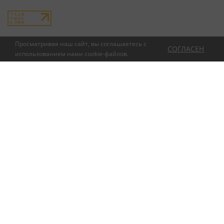
Просматривая наш сайт, вы соглашаетесь с
СОГЛАСЕН
использованием нами
cookie-файлов
.