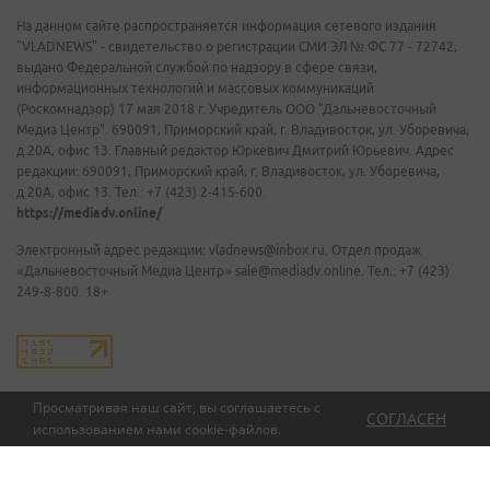
На данном сайте распространяется информация сетевого издания
"VLADNEWS" - свидетельство о регистрации СМИ ЭЛ № ФС 77 - 72742,
выдано Федеральной службой по надзору в сфере связи,
информационных технологий и массовых коммуникаций
(Роскомнадзор) 17 мая 2018 г. Учредитель ООО "Дальневосточный
Медиа Центр". 690091, Приморский край, г. Владивосток, ул. Уборевича,
д.20А, офис 13. Главный редактор Юркевич Дмитрий Юрьевич. Адрес
редакции: 690091, Приморский край, г. Владивосток, ул. Уборевича,
д.20А, офис 13. Тел.: +7 (423) 2-415-600.
https://mediadv.online/
Электронный адрес редакции: vladnews@inbox.ru. Отдел продаж
«Дальневосточный Медиа Центр» sale@mediadv.online. Тел.: +7 (423)
249-8-800. 18+
Просматривая наш сайт, вы соглашаетесь с
СОГЛАСЕН
использованием нами
cookie-файлов
.