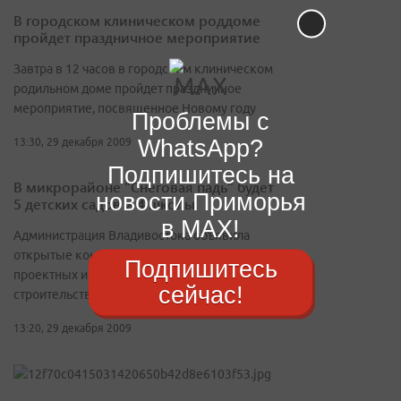
В городском клиническом роддоме
пройдет праздничное мероприятие
Завтра в 12 часов в городском клиническом
родильном доме пройдет праздничное
мероприятие, посвященное Новому году
Проблемы с
WhatsApp?
13:30, 29 декабря 2009
Подпишитесь на
В микрорайоне "Снеговая падь" будет
новости Приморья
5 детских садов и 4 школы
в MAX!
Администрация Владивостока объявила
открытые конкурсы на выполнение
Подпишитесь
проектных и изыскательских работ для
сейчас!
строительства данных объектов
13:20, 29 декабря 2009