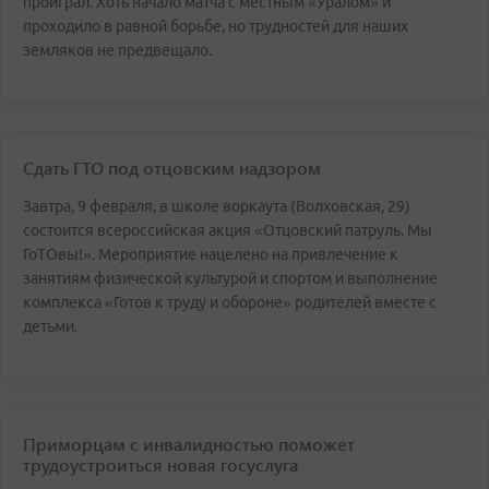
проиграл. Хоть начало матча с местным «Уралом» и
проходило в равной борьбе, но трудностей для наших
земляков не предвещало.
Сдать ГТО под отцовским надзором
Завтра, 9 февраля, в школе воркаута (Волховская, 29)
состоится всероссийская акция «Отцовский патруль. Мы
ГоТОвы!». Мероприятие нацелено на привлечение к
занятиям физической культурой и спортом и выполнение
комплекса «Готов к труду и обороне» родителей вместе с
детьми.
Приморцам с инвалидностью поможет
трудоустроиться новая госуслуга