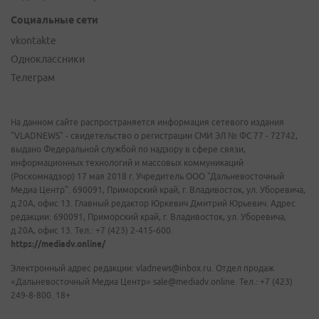
Социальные сети
vkontakte
Одноклассники
Телеграм
На данном сайте распространяется информация сетевого издания
"VLADNEWS" - свидетельство о регистрации СМИ ЭЛ № ФС 77 - 72742,
выдано Федеральной службой по надзору в сфере связи,
информационных технологий и массовых коммуникаций
(Роскомнадзор) 17 мая 2018 г. Учредитель ООО "Дальневосточный
Медиа Центр". 690091, Приморский край, г. Владивосток, ул. Уборевича,
д.20А, офис 13. Главный редактор Юркевич Дмитрий Юрьевич. Адрес
редакции: 690091, Приморский край, г. Владивосток, ул. Уборевича,
д.20А, офис 13. Тел.: +7 (423) 2-415-600.
https://mediadv.online/
Электронный адрес редакции: vladnews@inbox.ru. Отдел продаж
«Дальневосточный Медиа Центр» sale@mediadv.online. Тел.: +7 (423)
249-8-800. 18+