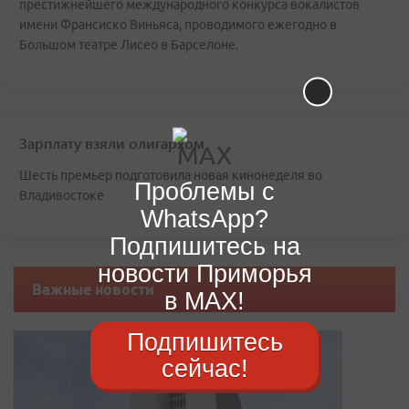
престижнейшего международного конкурса вокалистов
имени Франсиско Виньяса, проводимого ежегодно в
Большом театре Лисео в Барселоне.
Зарплату взяли олигархом
Шесть премьер подготовила новая кинонеделя во
Проблемы с
Владивостоке
WhatsApp?
Подпишитесь на
новости Приморья
Важные новости
в MAX!
Подпишитесь
сейчас!