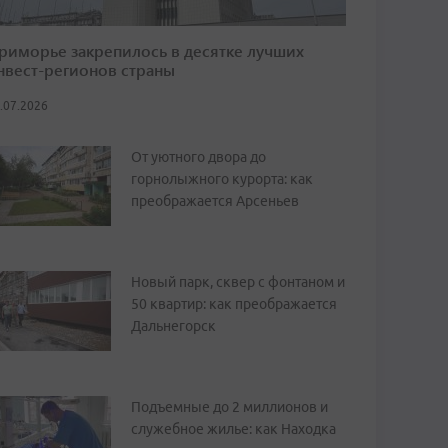
риморье закрепилось в десятке лучших
нвест-регионов страны
.07.2026
От уютного двора до
горнолыжного курорта: как
преображается Арсеньев
Новый парк, сквер с фонтаном и
50 квартир: как преображается
Дальнегорск
Подъемные до 2 миллионов и
служебное жилье: как Находка