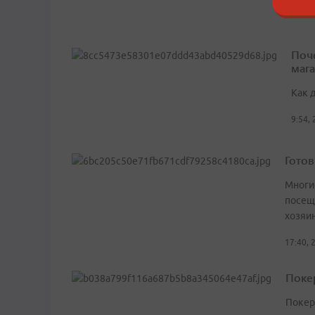
10:10
Поч
маг
Как 
9:54,
Гото
Многие
посещ
хозяи
17:40, 
Поке
Покер