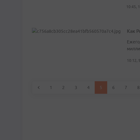
10:45, 
Как 
Ежего
милли
10:12, 
1
2
3
4
5
6
7
8