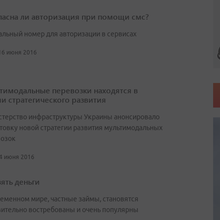
пасна ли авторизация при помощи смс?
альный номер для авторизации в сервисах
 16 июня 2016
тимодальные перевозки находятся в
ии стратегического развития
терство инфраструктуры Украины анонсировало
товку новой стратегии развития мультимодальных
возок
14 июня 2016
зять деньги
ременном мире, частные займы, становятся
вительно востребованы и очень популярны