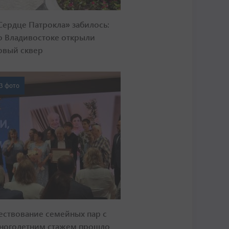
Сердце Патрокла» забилось:
о Владивостоке открыли
овый сквер
3 фото
ествование семейных пар с
ноголетним стажем прошло