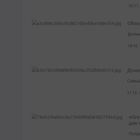
20:11,
Обзо
филь
18:34,
Деше
Самый
21:32,
«Gre
для 
Потр