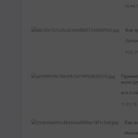
10:44, 
Как 
Лучши
9:53, 
Преиму
констр
все о са
11:33, 18
Как в
Мнени