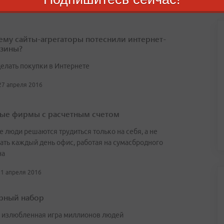
, 30 апреля 2016
ему сайты-агрегаторы потеснили интернет-
азины?
делать покупки в Интернете
 27 апреля 2016
вые фирмы с расчетным счетом
 люди решаются трудиться только на себя, а не
ать каждый день офис, работая на сумасбродного
на
21 апреля 2016
рный набор
 излюбленная игра миллионов людей