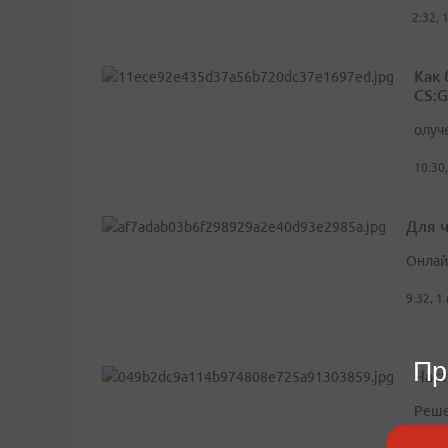
2:32, 
Как
CS:
олуч
10:30
Для 
Онлай
9:32, 1
Пр
Час
Реше