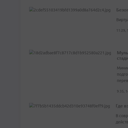
Безо
Вирту
11:29,
Муль
стад
Минис
подго
пере
9:35, 
Где в
В сов
дейст