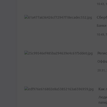
10:43, 
Сбер
Банки
10:49, 
Реги
Оффшо
20:31,
Как 
Люди,
папир