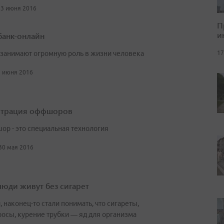
13 июня 2016
П
и
банк-онлайн
17
 занимают огромную роль в жизни человека
7 июня 2016
страция оффшоров
р - это специальная технология
 30 мая 2016
люди живут без сигарет
 наконец-то стали понимать, что сигареты,
осы, курение трубки — яд для организма