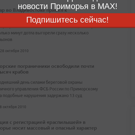
новости Приморья в MAX!
р во Владивостоке привел к
гомиллионным убыткам
Подпишитесь сейчас!
 разрасталось настолько молниеносно, что через
лько минут дотла выгорели сразу несколько
льонов
 28 октября 2010
рские пограничники освободили почти
тысяч крабов
одняшний день силами береговой охраны
ничного управления ФСБ России по Приморскому
а подобные нарушения задержано 13 суд
28 октября 2010
ция с регистрацией «распилышей» в
рье носит массовый и опасный характер