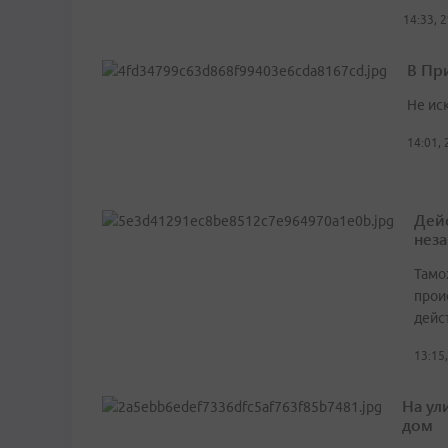
14:33, 
В Пр
Не ис
14:01,
Дей
нез
Тамо
прои
дейс
13:15
На ул
дом