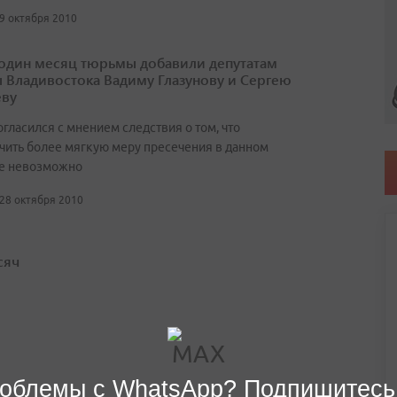
29 октября 2010
один месяц тюрьмы добавили депутатам
 Владивостока Вадиму Глазунову и Сергею
ву
огласился с мнением следствия о том, что
чить более мягкую меру пресечения в данном
ае невозможно
 28 октября 2010
сяч
облемы с WhatsApp? Подпишитесь