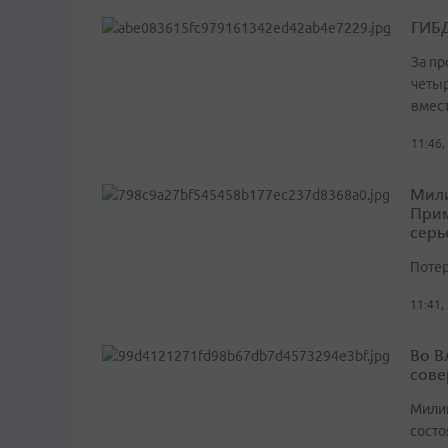
ГИБД
За п
четыр
вмес
11:46,
Мили
Прим
серь
Потер
11:41,
Во В
сове
Милиц
состо