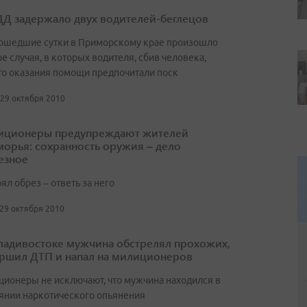
Д задержало двух водителей-беглецов
рошедшие сутки в Приморскому крае произошло
е случая, в которых водителя, сбив человека,
то оказания помощи предпочитали поск
 29 октября 2010
ционеры предупреждают жителей
орья: сохранность оружия – дело
езное
ял обрез – ответь за него
 29 октября 2010
ладивостоке мужчина обстрелял прохожих,
ршил ДТП и напал на милиционеров
ионеры не исключают, что мужчина находился в
янии наркотического опьянения