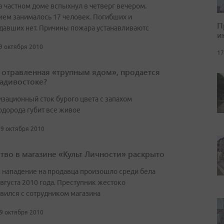
в частном доме вспыхнул в четверг вечером.
ем занималось 17 человек. Погибших и
П
давших нет. Причины пожара устанавливаютс
и
29 октября 2010
17
 отравленная «трупным ядом», продается
адивостоке?
зационный сток бурого цвета с запахом
одорода губит все живое
29 октября 2010
тво в магазине «Культ Личности» раскрыто
 нападение на продавца произошло среди бела
августа 2010 года. Преступник жестоко
вился с сотрудником магазина
29 октября 2010