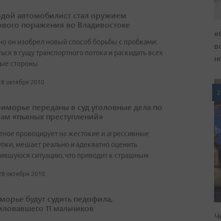
дой автомобилист стал оружием
ового поражения во Владивостоке
«
но он изобрел новый способ борьбы с пробками:
в
ься в гущу транспортного потока и раскидать всех
н
ные стороны
28 октября 2010
2
иморье переданы в суд уголовные дела по
там «пьяных преступлений»
тное провоцирует на жестокие и агрессивные
упки, мешает реально и адекватно оценить
ившуюся ситуацию, что приводит к страшным
 28 октября 2010
морье будут судить педофила,
иловавшего 11 мальчиков
Ч