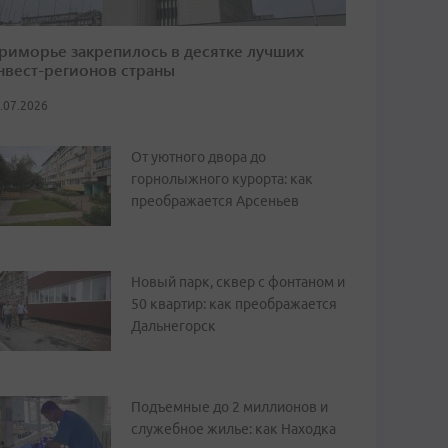
риморье закрепилось в десятке лучших
нвест-регионов страны
.07.2026
От уютного двора до
горнолыжного курорта: как
преображается Арсеньев
Новый парк, сквер с фонтаном и
50 квартир: как преображается
Дальнегорск
Подъемные до 2 миллионов и
служебное жилье: как Находка