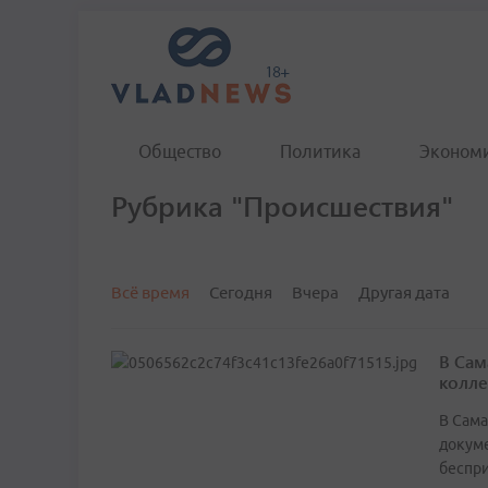
Общество
Политика
Эконом
Рубрика "Происшествия"
Всё время
Сегодня
Вчера
Другая дата
В Сам
колле
В Сам
докуме
беспри