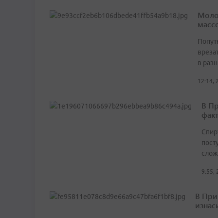
Моло
масс
Попут
врезат
в раз
12:14, 
В Пр
фак
Спир
пост
слож
9:55,
В При
изнас