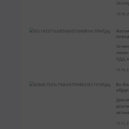
Экспл
14:10, 
Автои
пове
За мин
линии
ПДД, и
13:19, 
Во Вл
обруг
Двигая
девочк
автом
13:11, 