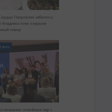
Сердце Патрокла» забилось:
о Владивостоке открыли
овый сквер
3 фото
ествование семейных пар с