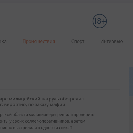
ика
Происшествия
Спорт
Интервью
аре милицейский патруль обстрелял
г: вероятно, по заказу мафии
арской области милиционеры решили проверить
нты у своих коллег-оперативников, а затем
чинно выстрелили в одного из них. П