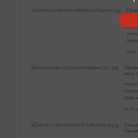
Пожа
мно
Пламя
неско
пави
18:44,
Примо
пять 
На сег
Погра
краю з
14:25, 
Ситуа
Примо