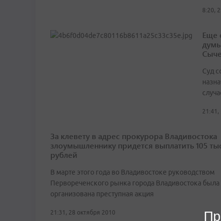
8:20, 
Еще 
думы
Сыче
Суд с
назна
случ
21:41,
За клевету в адрес прокурора Владивостока
злоумышленнику придется выплатить 105 ты
рублей
В марте этого года во Владивостоке руководством
Первореченского рынка города Владивостока была
организована преступная акция
Пр
21:31, 28 октября 2010