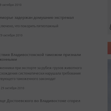
29 октября 2010
иморье задержан домушник-экстремал
ключено, что покорить пятиэтажный
 29 октября 2010
ствия Владивостокской таможни признали
аконными
женники при экспорте за рубеж грузов животного
схождения систематически нарушала требования
твующего таможенного законодат
, 29 октября 2010
ице Достоевского во Владивостоке сгорел