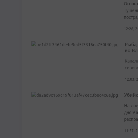
Огонь 
Тушени
постра
12:28, 
Рыба,
во Вл
Канали
серов
12:03, 
Убийс
Наглое
дня 9 
распра
11:57, 