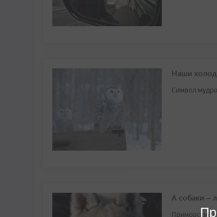
Наши холод
Символ мудрос
А собаки – 
Пр
Приморские е