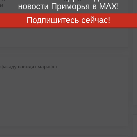
новости Приморья в MAX!
ям
Подпишитесь сейчас!
 фасаду наводят марафет