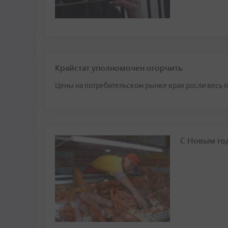
Крайстат уполномочен огорчить
Цены на потребительском рынке края росли весь п
С Новым го