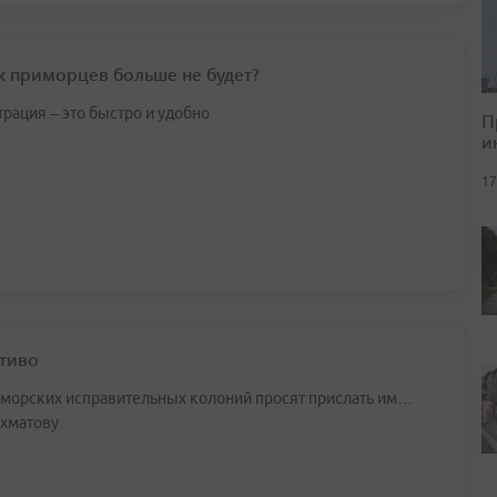
х приморцев больше не будет?
рация – это быстро и удобно
П
и
17
чтиво
морских исправительных колоний просят прислать им…
Ахматову