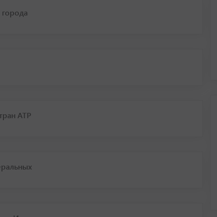
ы города
тран АТР
еральных