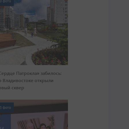
0 фото
Сердце Патрокла» забилось:
о Владивостоке открыли
овый сквер
3 фото