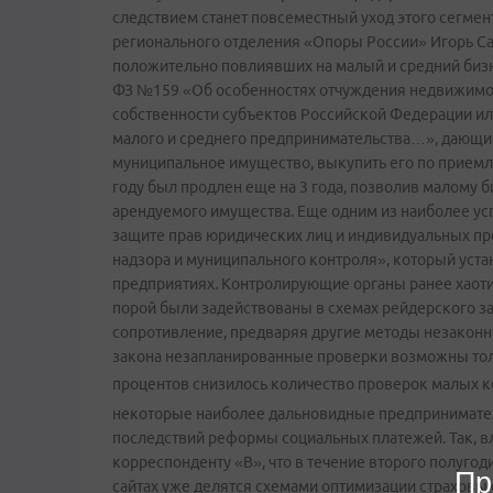
следствием станет повсеместный уход этого сегмент
регионального отделения «Опоры России» Игорь Сав
положительно повлиявших на малый и средний бизне
ФЗ №159 «Об особенностях отчуждения недвижимог
собственности субъектов Российской Федерации ил
малого и среднего предпринимательства…», дающ
муниципальное имущество, выкупить его по приемле
году был продлен еще на 3 года, позволив малому 
арендуемого имущества. Еще одним из наиболее ус
защите прав юридических лиц и индивидуальных п
надзора и муниципального контроля», который уста
предприятиях. Контролирующие органы ранее хаоти
порой были задействованы в схемах рейдерского з
сопротивление, предваряя другие методы незаконно
закона незапланированные проверки возможны тольк
процентов снизилось количество проверок малых к
некоторые наиболее дальновидные предпринимате
последствий реформы социальных платежей. Так, в
корреспонденту «В», что в течение второго полугод
Пр
сайтах уже делятся схемами оптимизации страховых