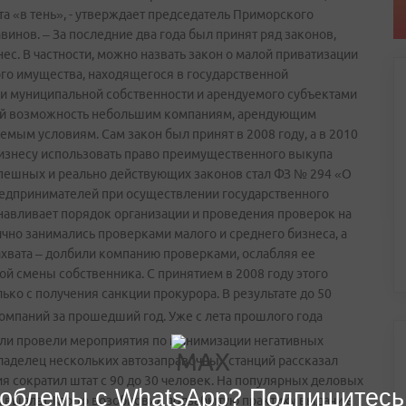
а «в тень», - утверждает председатель Приморского
инов. – За последние два года был принят ряд законов,
с. В частности, можно назвать закон о малой приватизации
о имущества, находящегося в государственной
и муниципальной собственности и арендуемого субъектами
ий возможность небольшим компаниям, арендующим
мым условиям. Сам закон был принят в 2008 году, а в 2010
бизнесу использовать право преимущественного выкупа
пешных и реально действующих законов стал ФЗ № 294 «О
редпринимателей при осуществлении государственного
навливает порядок организации и проведения проверок на
чно занимались проверками малого и среднего бизнеса, а
ахвата – долбили компанию проверками, ослабляя ее
й смены собственника. С принятием в 2008 году этого
о с получения санкции прокурора. В результате до 50
омпаний за прошедший год.
Уже с лета прошлого года
ли провели мероприятия по минимизации негативных
ладелец нескольких автозаправочных станций рассказал
ия сократил штат с 90 до 30 человек. На популярных деловых
облемы с WhatsApp? Подпишитесь
 выплат. Кто-то возобновил подзабытую практику выдачи в