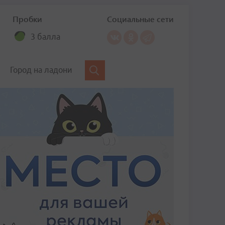
Пробки
Социальные сети
3 балла
Город на ладони