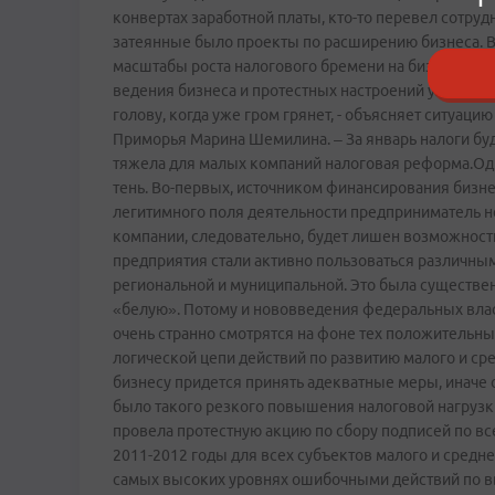
конвертах заработной платы, кто-то перевел сотру
затеянные было проекты по расширению бизнеса. В
масштабы роста налогового бремени на бизнес. По
ведения бизнеса и протестных настроений уже в бл
голову, когда уже гром грянет, - объясняет ситуа
Приморья Марина Шемилина. – За январь налоги буду
тяжела для малых компаний налоговая реформа.Од
тень. Во-первых, источником финансирования бизнес
легитимного поля деятельности предприниматель н
компании, следовательно, будет лишен возможности
предприятия стали активно пользоваться различны
региональной и муниципальной. Это была существен
«белую». Потому и нововведения федеральных вла
очень странно смотрятся на фоне тех положительн
логической цепи действий по развитию малого и ср
бизнесу придется принять адекватные меры, иначе он
было такого резкого повышения налоговой нагрузки
провела протестную акцию по сбору подписей по вс
2011-2012 годы для всех субъектов малого и средне
самых высоких уровнях ошибочными действий по в