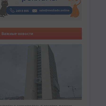
Важные новости
риморье закрепилось в десятке лучших