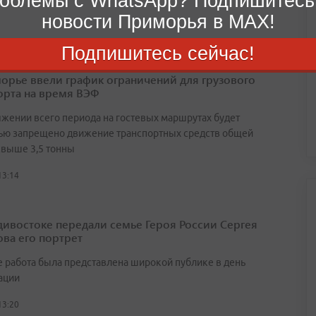
облемы с WhatsApp? Подпишитесь
новости Приморья в MAX!
Подпишитесь сейчас!
орье ввели график ограничений для грузового
орта на время ВЭФ
яжении всего периода на гостевых маршрутах будет
ью запрещено движение транспортных средств общей
свыше 3,5 тонны
13:14
дивостоке передали семье Героя России Сергея
ва его портрет
 работа была представлена широкой публике в день
ации
13:20