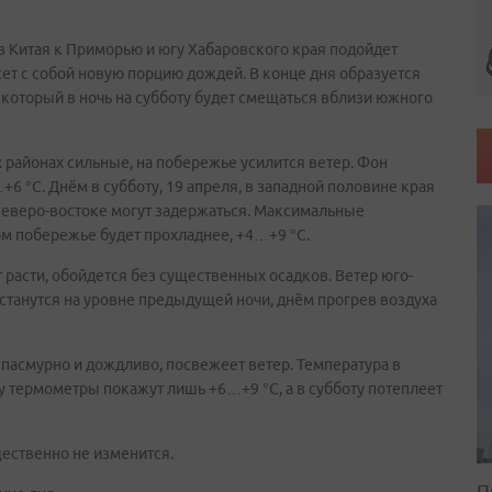
ов Китая к Приморью и югу Хабаровского края подойдет
ет с собой новую порцию дождей. В конце дня образуется
 который в ночь на субботу будет смещаться вблизи южного
 районах сильные, на побережье усилится ветер. Фон
 °С. Днём в субботу, 19 апреля, в западной половине края
и северо-востоке могут задержаться. Максимальные
ом побережье будет прохладнее, +4…+9 °С.
т расти, обойдется без существенных осадков. Ветер юго-
танутся на уровне предыдущей ночи, днём прогрев воздуха
у пасмурно и дождливо, посвежеет ветер. Температура в
у термометры покажут лишь +6…+9 °С, а в субботу потеплеет
ественно не изменится.
П