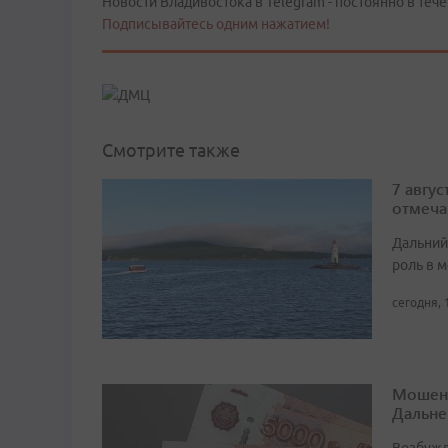
Новости Владивостока в Telegram - постоянно в тече
Подписывайтесь одним нажатием!
Смотрите также
7 авгу
отмеча
Дальний
роль в м
сегодня, 
Мошенн
Дальне