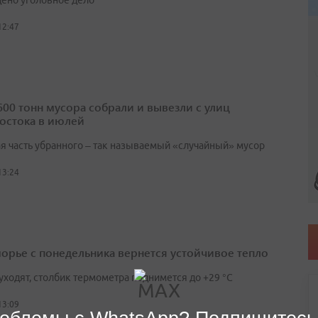
ено уголовное дело
12:47
600 тонн мусора собрали и вывезли с улиц
остока в июлей
я часть убранного – так называемый «случайный» мусор
13:24
орье с понедельника вернется устойчивое тепло
уходят, столбик термометра поднимется до +29 °С
13:09