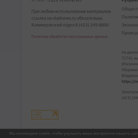
© 1997 - 2026 VLADNEWS
Рубрик
Общест
При любом использовании материалов
Полити
ссылка на vladnews.ru обязательна.
Коммерческий отдел 8 (423) 249-8800
Эконом
Происш
Политика обработки персональных данных
На данно
72742, в
(Роскомн
Уборевич
Владивост
https://m
Электрон
(423) 249
Мы используем cookie, чтобы улучшить ваше восприятие нашего сайт