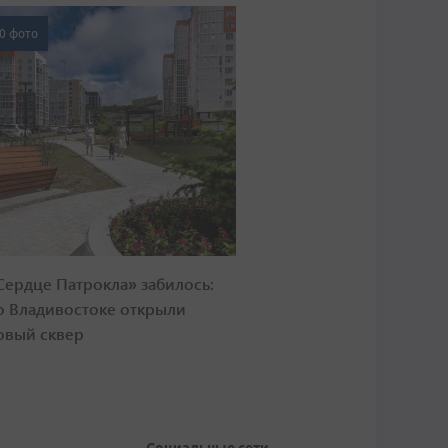
0 фото
Сердце Патрокла» забилось:
о Владивостоке открыли
овый сквер