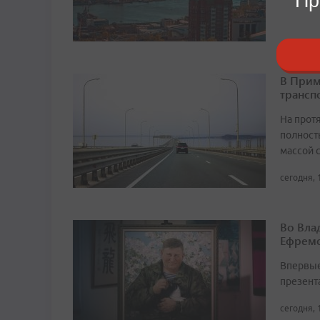
Пр
В Прим
трансп
На прот
полност
массой 
сегодня, 
Во Вла
Ефремо
Впервые
презент
сегодня, 