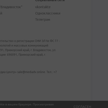
Социальные сети
"Владивосток"
vkontakte
ей
Одноклассники
Телеграм
тельство о регистрации СМИ ЭЛ № ФС 77 -
хнологий и массовых коммуникаций
1, Приморский край, г. Владивосток, ул.
ии: 690091, Приморский край, г.
иа Центр» sale@mediadv.online. Тел.: +7
kie в вашем браузере.
Просматривая
СОГЛАСЕН