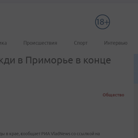
ика
Происшествия
Спорт
Интервью
ди в Приморье в конце
Общество
ды в крае,
с
ообщает РИА VladNews со ссылкой на