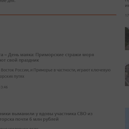
ние дня.
и
17
ста – День маяка: Приморские стражи моря
ют свой праздник
 Восток России, и Приморье в частности, играют ключевую
орских путях
13:46
ики выманили у вдовы участника СВО из
горска почти 6 млн рублей