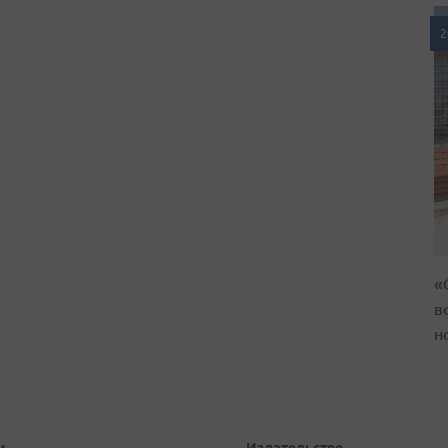
2
«
в
н