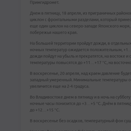
Примгидромет.
Днем в пятницу, 18 апреля, из приграничных район
циклон с фронтальными разделами, который принес
еще один циклон на северо-западе Японского моря,
побережья нашего края.
На большей территории пройдут дожди, в отдельных
ночных температур ожидается положительным, +1…+6
дожди пойдут на убыль и прекратятся, на востоке 
температуры повысятся до +11…+17 °С, на восточн
В воскресенье, 20 апреля, над краем давление буде
западный умеренный. Минимальные температуры ос
увеличится еще на 2-4 градуса.
Во Владивостоке днем в пятницу и в ночь на суббот
ночные часы понизится до +3…+5 °С. Днём в пятниц
до +12…+15 °С.
В воскресенье без осадков, температурный фон сущ