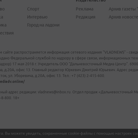
и
Издательство
во
Спорт
Реклама
Архив газеты 
ка
Интервью
Редакция
Архив новост
ика
Город на ладони
ествия
м сайте распространяется информация сетевого издания "VLADNEWS" - свиде
ыдано Федеральной службой по надзору в сфере связи, информационных те
адзор) 17 мая 2018 г. Учредитель ООО "Дальневосточный Медиа Центр". 69009
а, д.20А, офис 13. Главный редактор Юркевич Дмитрий Юрьевич. Адрес редакц
ок, ул. Уборевича, д.20А, офис 13. Тел.: +7 (423) 2-415-600.
ediadv.online/
ный адрес редакции: vladnews@inbox.ru. Отдел продаж «Дальневосточный Мед
-8-800. 18+
а. Вы можете увидеть, сохраненные cookie-файлы с помощью настроек coo