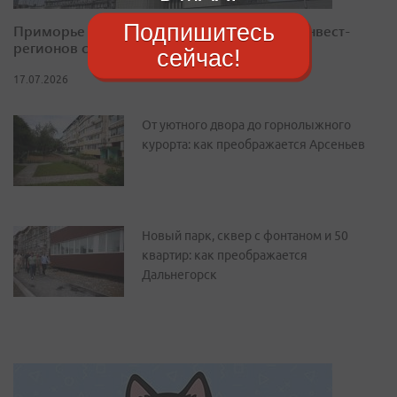
Подпишитесь
Приморье закрепилось в десятке лучших инвест-
регионов страны
сейчас!
17.07.2026
От уютного двора до горнолыжного
курорта: как преображается Арсеньев
Новый парк, сквер с фонтаном и 50
квартир: как преображается
Дальнегорск