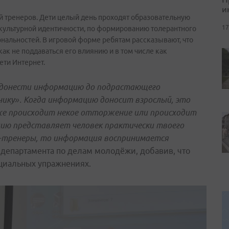
и
й тренеров. Дети целый день проходят образовательную
17
культурной идентичности, по формированию толерантного
нальностей. В игровой форме ребятам рассказывают, что
как не поддаваться его влиянию и в том числе как
ети Интернет.
б донести информацию до подрастающего
снику». Когда информацию доносит взрослый, это
же происходит некое отторжение или происходит
цию представляет человек практически твоего
ы-тренеры, то информация воспринимается
а департамента по делам молодёжи, добавив, что
ециальных упражнениях.