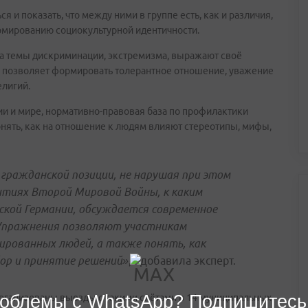
 и показать, что между ними в группе есть, как и различия,
рмированию социокультурной идентичности.
на темы дискриминации, экстремизма, выражают своё
то позволяет формировать толерантное отношение, уважение
елигий.
ии и мире, нормативно-правовая база по профилактики
нять, как на отношение к людям влияют стереотипы, мифы,
ражданской позиции, не нарушая при этом
ытиях Второй Мировой Войны, к каким
кой Германии, обсуждается современное
Упражнения позволяют участникам
ированных людей, а также понять, как
ор и принятие решений»
, - добавила эксперт.
облемы с WhatsApp? Подпишитесь
организованы выезды с такими слётами в 14 муниципальных