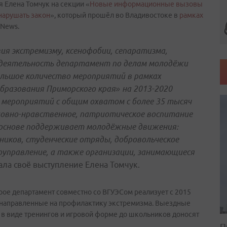
 Елена Томчук на секции «
Новые информационные вызовы
 нарушать закон
», который прошёл во Владивостоке в
рамках
dNews.
ия экстремизму, ксенофобии, сепаратизма,
 деятельность департамент по делам молодёжи
ольшое количество мероприятий в рамках
бразования Приморского края» на 2013-2020
 мероприятий с общим охватом с более 35 тысяч
ховно-нравственное, патриотическое воспитание
основе поддерживает молодёжные движения:
ников, студенческие отряды, добровольческое
оуправление, а также организации, занимающиеся
ачала своё выступление Елена Томчук.
рое департамент совместно со ВГУЭСом реализует с 2015
 направленные на профилактику экстремизма. Выездные
 в виде тренингов и игровой форме до школьников доносят
П