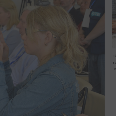
«
в
н