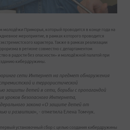
 молодёжи Приморья, который проводится в конце года на
хдневное мероприятие, в рамках которого проводится
кстремистского характера. Также в рамках реализации
рроризма в регионе совместно с департаментом
тво в радости без опасности» и молодёжной палатой при
созданию кибердружины.
торинга сети Интернет на предмет обнаружения
кстремистской и террористической
лью защиты детей в сети, борьбы с пропагандой
ия уроков безопасного Интернета,
дерального закона «О защите детей от
вью и развитию»
, - отметила Елена Томчук.
л первый установочный сбор с целью создания кибердружины