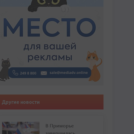
Другие новости
В Приморье
завершилась