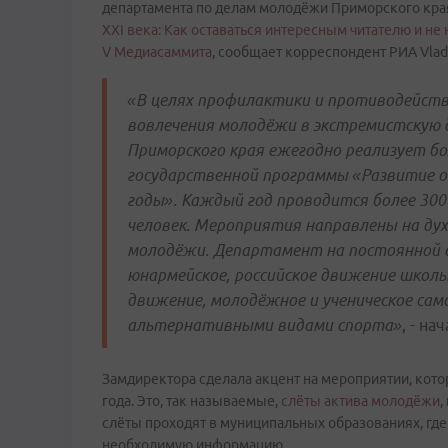
департамента по делам молодёжи Приморского края
ХХI века: Как оставаться интересным читателю и не
V Медиасаммита
, сообщает корреспондент РИА Vla
«В целях профилактики и противодейств
вовлечения молодёжи в экстремистскую
Приморского края ежегодно реализует б
государственной программы «Развитие о
годы». Каждый год проводится более 300
человек. Мероприятия направлены на ду
молодёжи. Департамент на постоянной 
юнармейское, российское движение школь
движение, молодёжное и ученическое сам
альтернативными видами спорта»
, - н
Замдиректора сделала акцент на мероприятии, кото
года. Это, так называемые,
слёты актива молодёжи
,
слёты проходят в муниципальных образованиях, где
необходимую информацию.