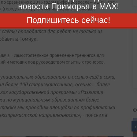
, по сравнению с 2016 годом цифра возросла – в 2016 году
новости Приморья в MAX!
 (городские округа и муниципальные районы).
Подпишитесь сейчас!
 есть в один район или городской округ
слёты проводятся для ребят не только из
добавила Томчук.
адача – самостоятельное проведение тренингов для
ий и методик под руководством опытных тренеров.
униципальных образованиях и осенью ещё в семи,
л более 100 старшеклассников, осенью – более
мках государственной программы «Развития
жи по муниципальным образованиям более
х также мы проводим площадки по профилактики
Ф
 экстремистской направленности»
, - пояснила
2