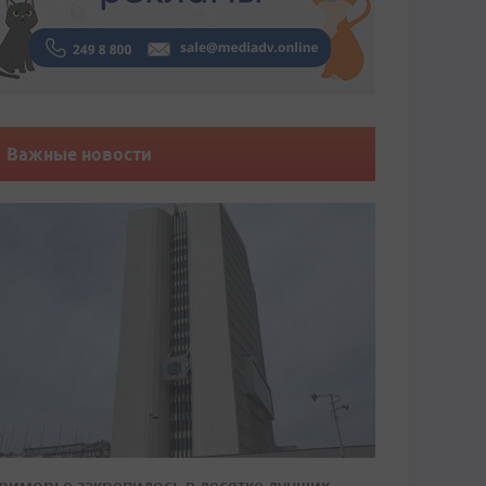
Важные новости
риморье закрепилось в десятке лучших