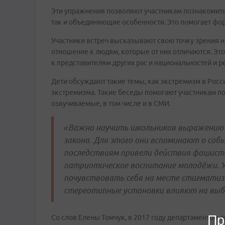
Эти упражнения позволяют участникам познакомиться
так и объединяющие особенности. Это помогает фо
Участники встреч высказывают свою точку зрения 
отношение к людям, которые от них отличаются. Э
к представителям других рас и национальностей и р
Дети обсуждают такие темы, как экстремизм в Росс
экстремизма. Такие беседы помогают участникам по
озвучиваемые, в том числе и в СМИ.
«Важно научить школьников выражению г
закона. Для этого они вспоминают о соб
последствиям привели действия фашистс
патриотическое воспитание молодёжи. 
почувствовать себя на месте стигматиз
стереотипные установки влияют на выб
Пр
Со слов Елены Томчук, в 2017 году департаментом 