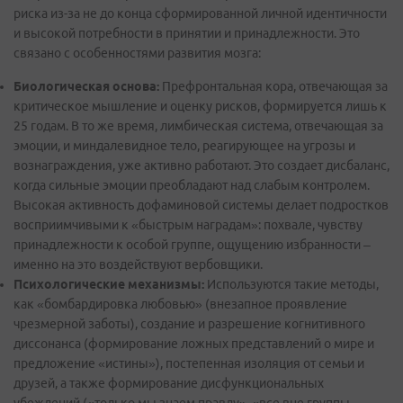
риска из-за не до конца сформированной личной идентичности
и высокой потребности в принятии и принадлежности. Это
связано с особенностями развития мозга:
Биологическая основа:
Префронтальная кора, отвечающая за
критическое мышление и оценку рисков, формируется лишь к
25 годам. В то же время, лимбическая система, отвечающая за
эмоции, и миндалевидное тело, реагирующее на угрозы и
вознаграждения, уже активно работают. Это создает дисбаланс,
когда сильные эмоции преобладают над слабым контролем.
Высокая активность дофаминовой системы делает подростков
восприимчивыми к «быстрым наградам»: похвале, чувству
принадлежности к особой группе, ощущению избранности –
именно на это воздействуют вербовщики.
Психологические механизмы:
Используются такие методы,
как «бомбардировка любовью» (внезапное проявление
чрезмерной заботы), создание и разрешение когнитивного
диссонанса (формирование ложных представлений о мире и
предложение «истины»), постепенная изоляция от семьи и
друзей, а также формирование дисфункциональных