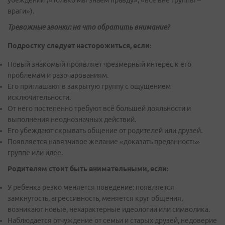
убеждений («только мы знаем правду», «все вне группы –
враги»).
Тревожные звонки: на что обратить внимание?
Подростку следует насторожиться, если:
Новый знакомый проявляет чрезмерный интерес к его
проблемам и разочарованиям.
Его приглашают в закрытую группу с ощущением
исключительности.
От него постепенно требуют всё большей лояльности и
выполнения неоднозначных действий.
Его убеждают скрывать общение от родителей или друзей.
Появляется навязчивое желание «доказать преданность»
группе или идее.
Родителям стоит быть внимательными, если:
У ребенка резко меняется поведение: появляется
замкнутость, агрессивность, меняется круг общения,
возникают новые, нехарактерные идеологии или символика.
Наблюдается отчуждение от семьи и старых друзей, недоверие