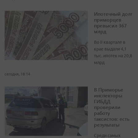
Ипотечный долг
приморцев
превысил 367
млрд
Во II квартале в
крае выдали 4,1
тыс. ипотек на 20,8
млрд
сегодня, 18:14
В Приморье
инспекторы
ГИБДД
проверили
работу
таксистов: есть
результаты
Среди самых