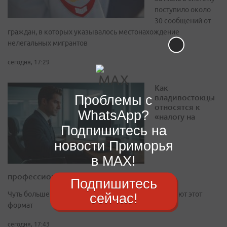
поступило около
30 сообщений от
граждан, в которых указывалось местонахождение
нелегальных мигрантов
сегодня, 17:29
Как
владивостокцы
Проблемы с
относятся к
WhatsApp?
«налогу на
Подпишитесь на
новости Приморья
в MAX!
профессиональный доход»: опрос
Подпишитесь
Чуть больше трети опрошенных (36%) поддерживают этот
сейчас!
формат
сегодня, 17:43