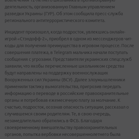
вовлечения 12-летнего школьника в противоправную
деятельность, организованную Главным управлением
разведки Украины (ГУР). Об этом сообщила пресс-служба
регионального антитеррористического комитета.
Инцидент произошел, когда подросток, увлекшись онлайн-
игрой «Стэндофф-2», приобрел в одном из мессенджеров чит-
коды для получения преимущества в игровом процессе. После
совершения платежа, в Telegram мальчика начали поступать
сообщения с угрозами. Представители украинских спецслужб
заявили, что якобы перечисленные школьником средства
будут направлены на поддержку военнослужащих
Вооруженных сил Украины (ВСУ). Далее злоумышленники
применили тактику вымогательства, пригрозив передать
информацию о переводе в российские правоохранительные
органы и потребовав ежемесячную плату за молчание. К
счастью, подросток, осознав опасность ситуации, рассказал о
случившемся своим родителям. Те, в свою очередь,
незамедлительно обратились в ФСБ. Благодаря
своевременному вмешательству правоохранительных
органов, попытка вербовки несовершеннолетнего была