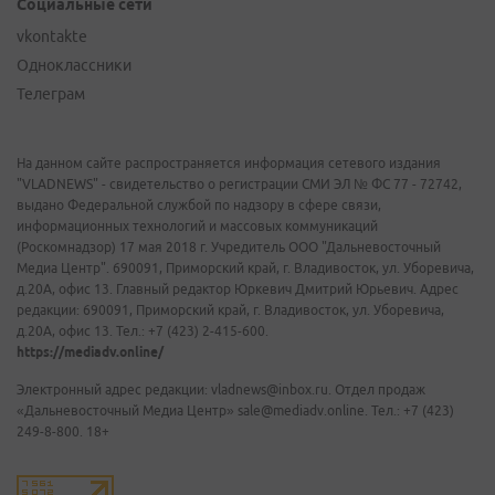
Социальные сети
vkontakte
Одноклассники
Телеграм
На данном сайте распространяется информация сетевого издания
"VLADNEWS" - свидетельство о регистрации СМИ ЭЛ № ФС 77 - 72742,
выдано Федеральной службой по надзору в сфере связи,
информационных технологий и массовых коммуникаций
(Роскомнадзор) 17 мая 2018 г. Учредитель ООО "Дальневосточный
Медиа Центр". 690091, Приморский край, г. Владивосток, ул. Уборевича,
д.20А, офис 13. Главный редактор Юркевич Дмитрий Юрьевич. Адрес
редакции: 690091, Приморский край, г. Владивосток, ул. Уборевича,
д.20А, офис 13. Тел.: +7 (423) 2-415-600.
https://mediadv.online/
Электронный адрес редакции: vladnews@inbox.ru. Отдел продаж
«Дальневосточный Медиа Центр» sale@mediadv.online. Тел.: +7 (423)
249-8-800. 18+