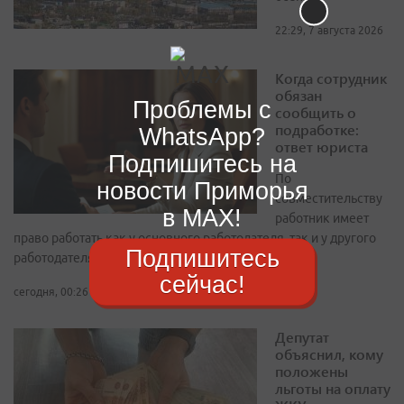
22:29, 7 августа 2026
Когда сотрудник
обязан
Проблемы с
сообщить о
подработке:
WhatsApp?
ответ юриста
Подпишитесь на
По
новости Приморья
совместительству
в MAX!
работник имеет
право работать как у основного работодателя, так и у другого
Подпишитесь
работодателя
сейчас!
сегодня, 00:26
Депутат
объяснил, кому
положены
льготы на оплату