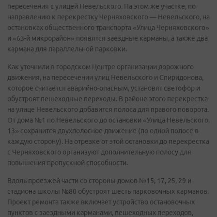
пересечения с улицей Невельского. На этом же участке, по
направлению к перекрестку Черняховского — Невельского, на
остановках общественного транспорта «Улица Черняховского»
и «63-й микрорайон» появятся заездные карманы, а также два
кармана для параллельной парковки.
Как уточнили в городском Центре организации дорожного
движения, на пересечении улиц Невельского и Спиридонова,
которое считается аварийно-опасным, установят светофор и
обустроят пешеходные переходы. В районе этого перекрестка
на улице Невельского добавится полоса для правого поворота.
От дома №1 по Невельского до остановки «Улица Невельского,
13» сохранится двухполосное движение (по одной полосе в
каждую сторону). На отрезке от этой остановки до перекрестка
с Черняховского организуют дополнительную полосу для
повышения пропускной способности.
Вдоль проезжей части со стороны домов №15, 17, 25, 29 и
стадиона школы №80 обустроят шесть парковочных карманов.
Проект ремонта также включает устройство остановочных
пунктов с заездными карманами, пешеходных переходов,