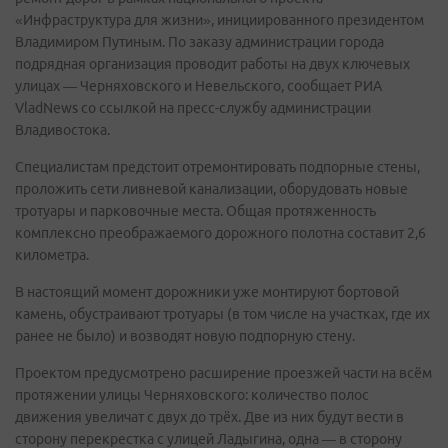
«Инфраструктура для жизни», инициированного президентом
Владимиром Путиным. По заказу администрации города
подрядная организация проводит работы на двух ключевых
улицах — Черняховского и Невельского, сообщает РИА
VladNews со ссылкой на пресс-службу администрации
Владивостока.
Специалистам предстоит отремонтировать подпорные стены,
проложить сети ливневой канализации, оборудовать новые
тротуары и парковочные места. Общая протяженность
комплексно преображаемого дорожного полотна составит 2,6
километра.
В настоящий момент дорожники уже монтируют бортовой
камень, обустраивают тротуары (в том числе на участках, где их
ранее не было) и возводят новую подпорную стену.
Проектом предусмотрено расширение проезжей части на всём
протяжении улицы Черняховского: количество полос
движения увеличат с двух до трёх. Две из них будут вести в
сторону перекрестка с улицей Ладыгина, одна — в сторону