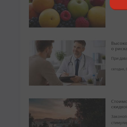
сегодня, 
Высоко
о риск
При дав
сегодня, 
Стоимо
скидко
Законоп
стимули