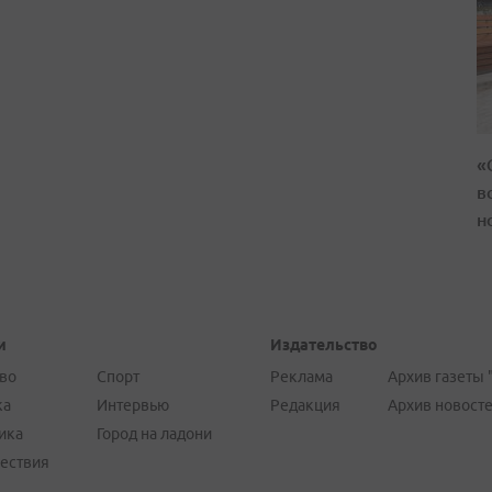
«
в
н
и
Издательство
во
Спорт
Реклама
Архив газеты 
ка
Интервью
Редакция
Архив новост
ика
Город на ладони
ествия