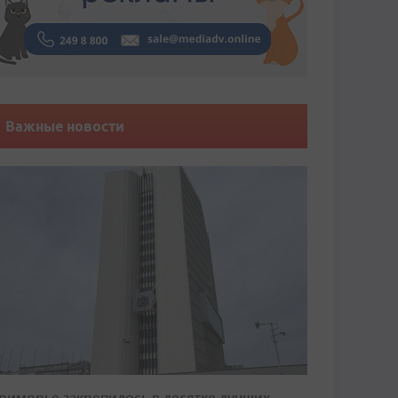
Важные новости
риморье закрепилось в десятке лучших