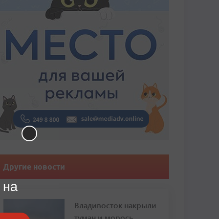
Другие новости
 на
Владивосток накрыли
туман и морось