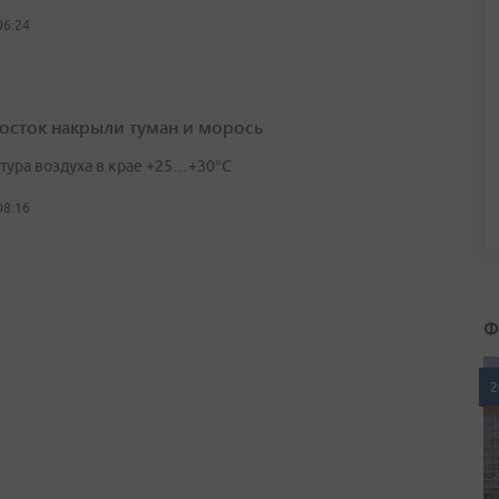
06:24
осток накрыли туман и морось
тура воздуха в крае +25…+30°C
08:16
Ф
2