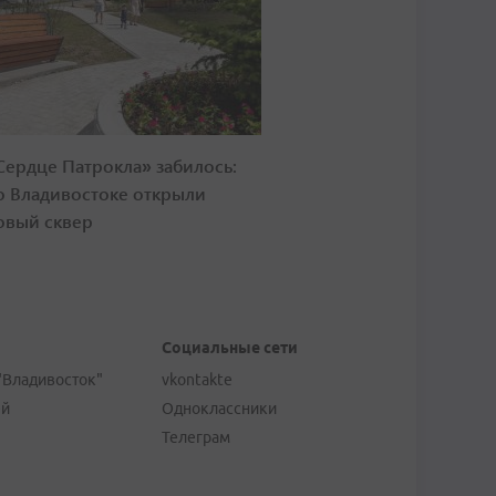
Сердце Патрокла» забилось:
о Владивостоке открыли
овый сквер
Социальные сети
"Владивосток"
vkontakte
ей
Одноклассники
Телеграм