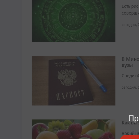
Есть рис
соверши
сегодня, 
В Мино
вузы
Среди о
сегодня, 
Пр
Как вы
Яркий ц