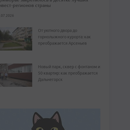
нвест-регионов страны
.07.2026
От уютного двора до
горнолыжного курорта: как
преображается Арсеньев
Новый парк, сквер с фонтаном и
50 квартир: как преображается
Дальнегорск