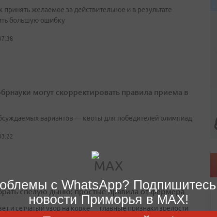
к принять желаемое за действительное и в результате
ть большую ошибку
07:38
брнауки могут скорректировать правила приема в
бсуждаемых вариантов — квоты для победителей олимпиад
03:22
облемы с WhatsApp? Подпишитесь
брать спелую дыню: простые правила от фермера
новости Приморья в MAX!
вет и сетчатый узор на корке — главные признаки зрелости