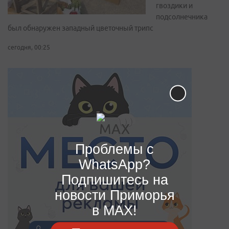
гвоздики и
подсолнечника
был обнаружен западный цветочный трипс
сегодня, 00:25
Проблемы с
WhatsApp?
Подпишитесь на
новости Приморья
в MAX!