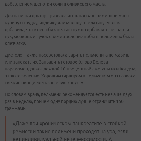
добавлением щепотки соли и оливкового масла.
Для начинки доктор призвала использовать нежирное мясо:
куриную грудку, индейку или молодую телятину. Белева
добавила, что в нее обязательно нужно добавлять репчатый
лук, морковь и пучок свежей зелени, чтобы в пельменях была
клетчатка.
Диетолог также посоветовала варить пельмени, а не жарить
или запекать их. Заправить готовое блюдо Белева
порекомендовала ложкой 10-процентной сметаны или йогурта,
а также зеленью. Хорошим гарниром к пельменям она назвала
свежие овощи или квашеную капусту.
По словам врача, пельмени рекомендуется есть не чаще двух
раз в неделю, причем одну порцию лучше ограничить 150
граммами.
«Даже при хроническом панкреатите в стойкой
ремиссии такие пельмени проходят на ура, если
нет индивидуальной непереносимости. А