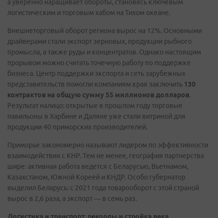
а уверенно наращивает обороты, становясь ключевым
логистическим и торговым хабом на Тихом океане.
Внешнеторговый оборот региона вырос на 12%. Основными
драйверами стали экспорт зерновых, продукции рыбного
промысла, а также руды и концентратов. Однако настоящим
прорывом можно считать точечную работу по поддержке
бизнеса. Центр поддержки экспорта и сеть зарубежных
представительств помогли компаниям края заключить
130
контрактов на общую сумму 55 миллионов долларов
.
Результат налицо: открытые в прошлом году торговые
павильоны в Харбине и Даляне уже стали витриной для
продукции 40 приморских производителей.
Приморье закономерно называют лидером по эффективности
взаимодействия с КНР. Тем не менее, география партнерства
шире: активная работа ведется с Беларусью, Вьетнамом,
Казахстаном, Южной Кореей и КНДР. Особо губернатор
выделил Беларусь: с 2021 года товарооборот с этой страной
вырос в 2,6 раза, а экспорт — в семь раз.
Логистика и транспорт: рекорды и стройка века