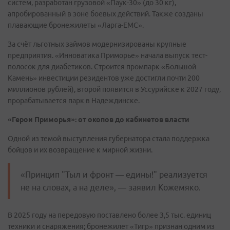
систем, разработан грузовой «Паук-30» (до 30 кг),
апробированный в зоне боевых действий. Также созданы
плавающие бронежилеты «Ларга-ЕМС».
За счёт льготных займов модернизированы крупные
предприятия. «Инноватика Приморье» начала выпуск тест-
полосок для диабетиков. Строится промпарк «Большой
Камень» инвестиции резидентов уже достигли почти 200
миллионов рублей), второй появится в Уссурийске к 2027 году,
прорабатывается парк в Надеждинске.
«Герои Приморья»: от окопов до кабинетов власти
Одной из темой выступления губернатора стала поддержка
бойцов и их возвращение к мирной жизни.
«Принцип "Тыл и фронт — едины!" реализуется
не на словах, а на деле», — заявил Кожемяко.
В 2025 году на передовую поставлено более 3,5 тыс. единиц
техники и снаряжения; бронежилет «Тигр» признан одним из