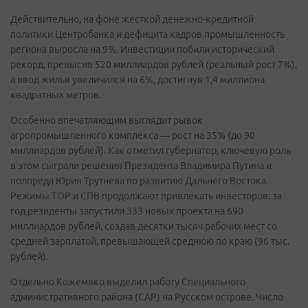
Действительно, на фоне жесткой денежно-кредитной
политики Центробанка и дефицита кадров промышленность
региона выросла на 9%. Инвестиции побили исторический
рекорд, превысив 520 миллиардов рублей (реальный рост 7%),
а ввод жилья увеличился на 6%, достигнув 1,4 миллиона
квадратных метров.
Особенно впечатляющим выглядит рывок
агропромышленного комплекса — рост на 35% (до 90
миллиардов рублей). Как отметил губернатор, ключевую роль
в этом сыграли решения Президента Владимира Путина и
полпреда Юрия Трутнева по развитию Дальнего Востока.
Режимы ТОР и СПВ продолжают привлекать инвесторов: за
год резиденты запустили 333 новых проекта на 690
миллиардов рублей, создав десятки тысяч рабочих мест со
средней зарплатой, превышающей среднюю по краю (96 тыс.
рублей).
Отдельно Кожемяко выделил работу Специального
административного района (САР) на Русском острове. Число