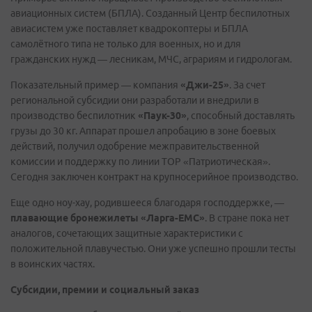
авиационных систем (БПЛА). Созданный Центр беспилотных
авиасистем уже поставляет квадрокоптеры и БПЛА
самолётного типа не только для военных, но и для
гражданских нужд — лесникам, МЧС, аграриям и гидрологам.
Показательный пример — компания
«Джи-25»
. За счет
региональной субсидии они разработали и внедрили в
производство беспилотник
«Паук-30»
, способный доставлять
грузы до 30 кг. Аппарат прошел апробацию в зоне боевых
действий, получил одобрение межправительственной
комиссии и поддержку по линии ТОР «Патриотическая».
Сегодня заключен контракт на крупносерийное производство.
Еще одно ноу-хау, родившееся благодаря господдержке, —
плавающие бронежилеты «Ларга-ЕМС»
. В стране пока нет
аналогов, сочетающих защитные характеристики с
положительной плавучестью. Они уже успешно прошли тесты
в воинских частях.
Субсидии, премии и социальный заказ