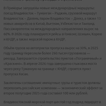
В Приморье запущены новые международные маршруты:
поезд Владивосток – Туманган – Раджин, грузовой маршрут
Владивосток – Далянь, паром Владивосток – Донхэ, а также 13
новых авиарейсов в Китай, Вьетнам, Узбекистан и Таиланд.
Пассажиропоток на международных направлениях вырос на
60%. В 2026 году планируются рейсы в Гонконг, Шэньян, Корею
и КНДР, а также морской паром в КНДР.
Объём грузов на автопунктах пропуска вырос на 30%, в 2025
году границу пересекли более 260 тысяч грузовиков —
рекорд. Завершается строительство пунктов «Пограничный» и
«Краскино». В апреле 2026 года завершена стыковка моста
через реку Туманную на границе с КНДР, строится пункт
пропуска Хасан.
Заключены соглашения: импортные грузы и туристов должны
перевозить российские компании — экономический эффект за
второе полугодие 2025 года составил 100 млн рублей.
Владивостокский морской порт шестой год подряд лидирует в