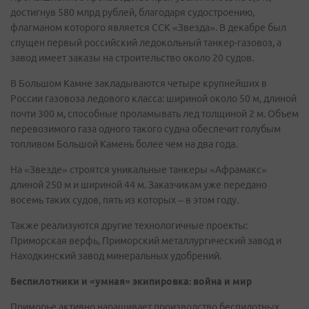
достигнув 580 млрд рублей, благодаря судостроению,
флагманом которого является ССК «Звезда». В декабре был
спущен первый российский ледокольный танкер-газовоз, а
завод имеет заказы на строительство около 20 судов.
В Большом Камне закладываются четыре крупнейших в
России газовоза ледового класса: шириной около 50 м, длиной
почти 300 м, способные проламывать лед толщиной 2 м. Объем
перевозимого газа одного такого судна обеспечит голубым
топливом Большой Камень более чем на два года.
На «Звезде» строятся уникальные танкеры «Афрамакс»
длиной 250 м и шириной 44 м. Заказчикам уже передано
восемь таких судов, пять из которых – в этом году.
Также реализуются другие технологичные проекты:
Приморская верфь, Приморский металлургический завод и
Находкинский завод минеральных удобрений.
Беспилотники и «умная» экипировка: война и мир
Приморье активно наращивает производство беспилотных