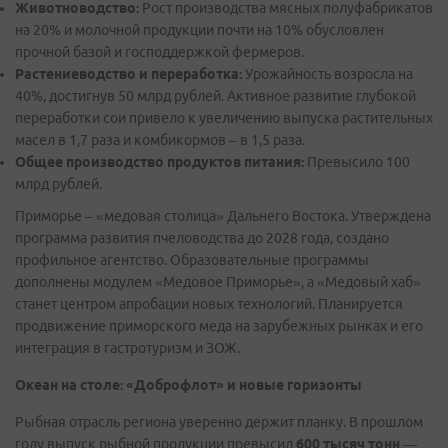
Животноводство:
Рост производства мясных полуфабрикатов
на 20% и молочной продукции почти на 10% обусловлен
прочной базой и господдержкой фермеров.
Растениеводство и переработка:
Урожайность возросла на
40%, достигнув 50 млрд рублей. Активное развитие глубокой
переработки сои привело к увеличению выпуска растительных
масел в 1,7 раза и комбикормов – в 1,5 раза.
Общее производство продуктов питания:
Превысило 100
млрд рублей.
Приморье – «медовая столица» Дальнего Востока. Утверждена
программа развития пчеловодства до 2028 года, создано
профильное агентство. Образовательные программы
дополнены модулем «Медовое Приморье», а «Медовый хаб»
станет центром апробации новых технологий. Планируется
продвижение приморского меда на зарубежных рынках и его
интеграция в гастротуризм и ЗОЖ.
Океан на столе: «Доброфлот» и новые горизонты
Рыбная отрасль региона уверенно держит планку. В прошлом
году выпуск рыбной продукции превысил
600 тысяч тонн
—