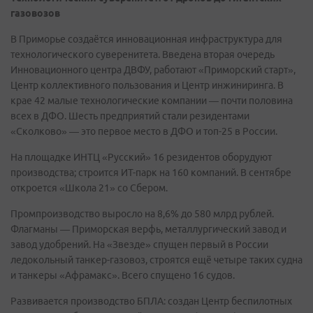
газовозов
В Приморье создаётся инновационная инфраструктура для
технологического суверенитета. Введена вторая очередь
Инновационного центра ДВФУ, работают «Приморский старт»,
Центр коллективного пользования и Центр инжиниринга. В
крае 42 малые технологические компании — почти половина
всех в ДФО. Шесть предприятий стали резидентами
«Сколково» — это первое место в ДФО и топ-25 в России.
На площадке ИНТЦ «Русский» 16 резидентов оборудуют
производства; строится ИТ-парк на 160 компаний. В сентябре
откроется «Школа 21» со Сбером.
Промпроизводство выросло на 8,6% до 580 млрд рублей.
Флагманы — Приморская верфь, металлургический завод и
завод удобрений. На «Звезде» спущен первый в России
ледокольный танкер-газовоз, строятся ещё четыре таких судна
и танкеры «Афрамакс». Всего спущено 16 судов.
Развивается производство БПЛА: создан Центр беспилотных