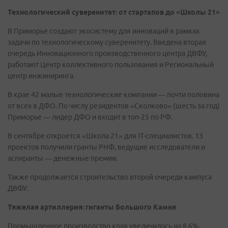
Технологический суверенитет: от стартапов до «Школы 21»
В Приморье создают экосистему для инноваций в рамках
задачи по технологическому суверенитету. Введена вторая
очередь Инновационного производственного центра ДВФУ,
работают Центр коллективного пользования и Региональный
центр инжиниринга.
В крае 42 малые технологические компании — почти половина
от всех в ДФО. По числу резидентов «Сколково» (шесть за год)
Приморье — лидер ДФО и входит в топ-25 по РФ.
В сентябре откроется «Школа 21» для IT-специалистов. 13
проектов получили гранты РНФ, ведущие исследователи и
аспиранты — денежные премии.
Также продолжается строительство второй очереди кампуса
ДВФУ.
Тяжелая артиллерия: гиганты Большого Камня
Промышленное производство края увеличилось на 8,6%,