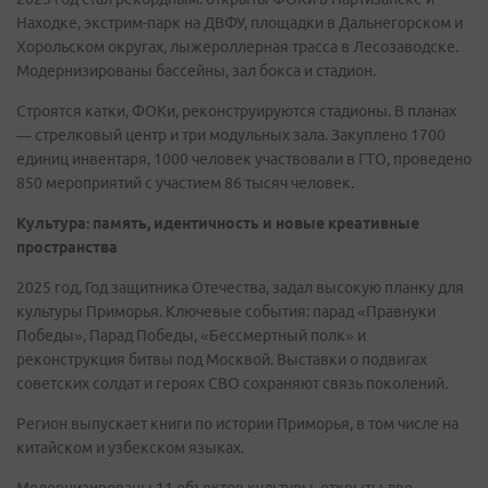
Находке, экстрим-парк на ДВФУ, площадки в Дальнегорском и
Хорольском округах, лыжероллерная трасса в Лесозаводске.
Модернизированы бассейны, зал бокса и стадион.
Строятся катки, ФОКи, реконструируются стадионы. В планах
— стрелковый центр и три модульных зала. Закуплено 1700
единиц инвентаря, 1000 человек участвовали в ГТО, проведено
850 мероприятий с участием 86 тысяч человек.
Культура: память, идентичность и новые креативные
пространства
2025 год, Год защитника Отечества, задал высокую планку для
культуры Приморья. Ключевые события: парад «Правнуки
Победы», Парад Победы, «Бессмертный полк» и
реконструкция битвы под Москвой. Выставки о подвигах
советских солдат и героях СВО сохраняют связь поколений.
Регион выпускает книги по истории Приморья, в том числе на
китайском и узбекском языках.
Модернизированы 11 объектов культуры, открыты две