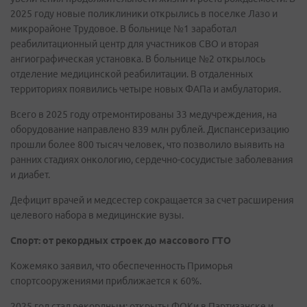
2025 году новые поликлиники открылись в поселке Лазо и
микрорайоне Трудовое. В больнице №1 заработал
реабилитационный центр для участников СВО и вторая
ангиографическая установка. В больнице №2 открылось
отделение медицинской реабилитации. В отдаленных
территориях появились четыре новых ФАПа и амбулатория.
Всего в 2025 году отремонтированы 33 медучреждения, на
оборудование направлено 839 млн рублей. Диспансеризацию
прошли более 800 тысяч человек, что позволило выявить на
ранних стадиях онкологию, сердечно-сосудистые заболевания
и диабет.
Дефицит врачей и медсестер сокращается за счет расширения
целевого набора в медицинские вузы.
Спорт: от рекордных строек до массового ГТО
Кожемяко заявил, что обеспеченность Приморья
спортсооружениями приближается к 60%.
2025 год стал рекордным: открыты ФОКи в Партизанске и