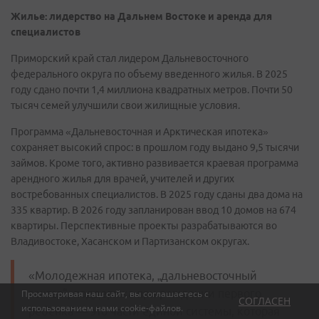
Жилье: лидерство на Дальнем Востоке и аренда для
специалистов
Приморский край стал лидером Дальневосточного
федерального округа по объему введенного жилья. В 2025
году сдано почти 1,4 миллиона квадратных метров. Почти 50
тысяч семей улучшили свои жилищные условия.
Программа «Дальневосточная и Арктическая ипотека»
сохраняет высокий спрос: в прошлом году выдано 9,5 тысячи
займов. Кроме того, активно развивается краевая программа
арендного жилья для врачей, учителей и других
востребованных специалистов. В 2025 году сданы два дома на
335 квартир. В 2026 году запланирован ввод 10 домов на 674
квартиры. Перспективные проекты разрабатываются во
Владивостоке, Хасанском и Партизанском округах.
«Молодежная ипотека, „дальневосточный
гектар", поддержка при рождении первого
Просматривая наш сайт, вы соглашаетесь с
СОГЛАСЕН
использованием нами
cookie-файлов
.
ребенка — это части единой системы, которая