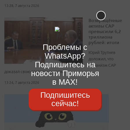
13:28, 7 августа 2026
Возвращённые
активы САР
превысили 6,2
триллиона
рублей: итоги
Проблемы с
Юрий Трутнев
WhatsApp?
доложил, что
Подпишитесь на
механизм САР
новости Приморья
доказал свою состоятельность
в MAX!
13:24, 7 августа 2026
Подпишитесь
сейчас!