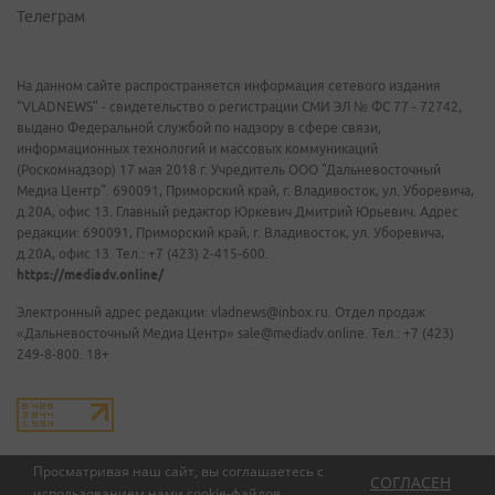
Телеграм
На данном сайте распространяется информация сетевого издания
"VLADNEWS" - свидетельство о регистрации СМИ ЭЛ № ФС 77 - 72742,
выдано Федеральной службой по надзору в сфере связи,
информационных технологий и массовых коммуникаций
(Роскомнадзор) 17 мая 2018 г. Учредитель ООО "Дальневосточный
Медиа Центр". 690091, Приморский край, г. Владивосток, ул. Уборевича,
д.20А, офис 13. Главный редактор Юркевич Дмитрий Юрьевич. Адрес
редакции: 690091, Приморский край, г. Владивосток, ул. Уборевича,
д.20А, офис 13. Тел.: +7 (423) 2-415-600.
https://mediadv.online/
Электронный адрес редакции: vladnews@inbox.ru. Отдел продаж
«Дальневосточный Медиа Центр» sale@mediadv.online. Тел.: +7 (423)
249-8-800. 18+
Просматривая наш сайт, вы соглашаетесь с
СОГЛАСЕН
использованием нами
cookie-файлов
.