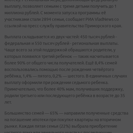
выплату, позволяет семьям с тремя детьми получить до 1
миллиона рублей. С момента запуска программы её
участниками стали 2894 семьи, сообщает РИА VladNews со
ссылкой на пресс-службу правительства Приморского края.
Выплата складывается из двух частей: 450 тысяч рублей -
федеральная и 550 тысяч рублей - региональная выплаты.
Чаще всего за этой поддержкой обращаются родители, у
которых появился третий ребенок — таких насчитывается
более 90% от общего числа получателей. Ещё 8,4% семей
воспользовались помощью после рождения четвёртого
ребёнка, 1,4% — пятого, 0,2% — шестого. В единичных случаях
выплату оформили при рождении седьмого ребенка.
Примечательно, что более 40% мам, получивших поддержку,
родили третьего или последующего ребёнка в возрасте до 35
лет.
Большинство семей — 65% — направили полученные средства
на погашение ипотеки при покупке квартиры на вторичном
рынке. Каждая пятая семья (22%) выбрала приобретение
частного дома или земельного участка с последующим