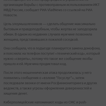
организации борьбы с противоправным использованием ИКТ
МВД России, сообщает РИА VladNews со ссылкой на РИА
Новости.
Цель злоумышленников — сделать общение максимально
бытовым и правдоподобным, чтобы жертва не заподозрила
обман. В одном из недавних случаев мужчине позвонила
женщина, представившаяся пожилой соседкой.
Она сообщила, что в подъезде планируется замена домофона,
и пояснила: на телефон поступит «технический код», который
нужно «сверить», потому что такое же сообщение якобы
пришло и ей. Мужчина продиктовал код.
После этого мошенническая атака продолжилась: у него
появились сообщения о «взломе "Госуслуг"», затем
последовали звонки от имени Росфинмониторинга и других
ведомств, а также угрозы оформления доверенностей и
хищения денег.
Киберполицейские напоминают: коды из СМС и push-