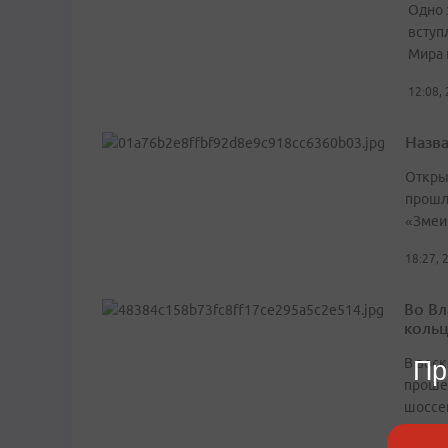
Одно 
вступ
Мира 
12:08,
Назв
Откры
прошл
«Змеи
18:27, 
Во Вл
коль
В воск
Пр
проше
шоссе
18:26, 