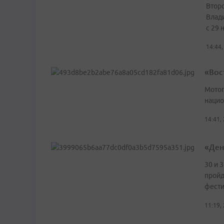
Второ
Влади
с 29 
14:44,
«Вос
Мотог
нацио
14:41,
«Ден
30 и 
пройд
фести
11:19,