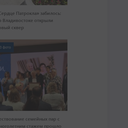
Сердце Патрокла» забилось:
о Владивостоке открыли
овый сквер
3 фото
ествование семейных пар с
ноголетним стажем прошло