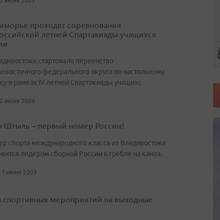
 5 июня 2009
иморье проходят соревнования
оссийской летней Спартакиады учащихся
ии
адивостоке стартовало первенство
евосточного федерального округа по настольному
су в рамках IV летней Спартакиады учащихс
 2 июня 2009
н Штыль – первый номер России!
ер спорта международного класса из Владивостока
овится лидером сборной России в гребле на каноэ.
, 1 июня 2009
 спортивных мероприятий на выходные