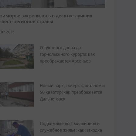
риморье закрепилось в десятке лучших
нвест-регионов страны
.07.2026
От уютного двора до
горнолыжного курорта: как
преображается Арсеньев
Новый парк, сквер с фонтаном и
50 квартир: как преображается
Дальнегорск
Подъемные до 2 миллионов и
служебное жилье: как Находка