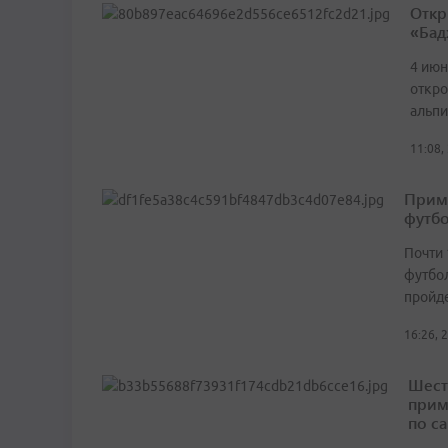
Откр
«Бад
4 июн
откр
альпи
11:08,
Прим
футбо
Почти 
футбол
пройд
16:26, 
Шест
прим
по с