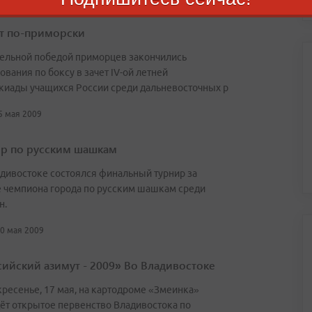
т по-приморски
ельной победой приморцев закончились
ования по боксу в зачет IV-ой летней
киады учащихся России среди дальневосточных р
25 мая 2009
ир по русским шашкам
дивостоке состоялся финальный турнир за
е чемпиона города по русским шашкам среди
н.
20 мая 2009
сийский азимут - 2009» Во Владивостоке
кресенье, 17 мая, на картодроме «Змеинка»
ёт открытое первенство Владивостока по