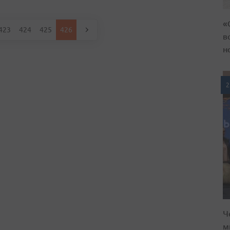
«
423
424
425
426
в
н
2
Ч
м