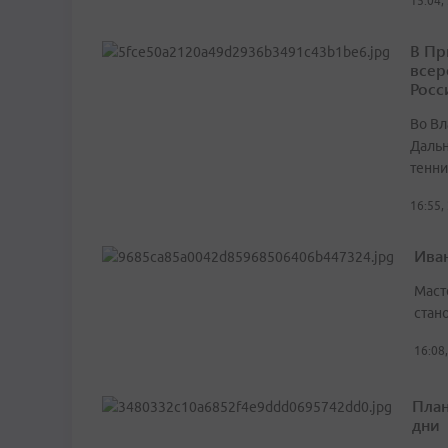
15:04,
В Пр
всер
Росс
Во Вл
Дальн
тенни
16:55,
Ива
Маст
стан
16:08
План
дни