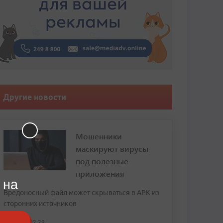
Другие новости
Мошенники
маскируют вирусы
под полезные
приложения
 на
Вредоносный файл может скрываться в APK из
сторонних источников
сегодня, 02:29