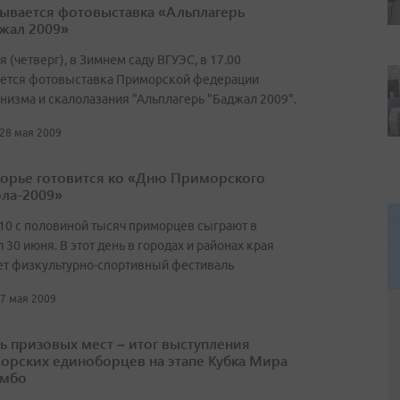
ывается фотовыставка «Альплагерь
жал 2009»
я (четверг), в Зимнем саду ВГУЭС, в 17.00
оется фотовыставка Приморской федерации
низма и скалолазания "Альплагерь "Баджал 2009".
 28 мая 2009
орье готовится ко «Дню Приморского
ла-2009»
10 с половиной тысяч приморцев сыграют в
 30 июня. В этот день в городах и районах края
ет физкультурно-спортивный фестиваль
27 мая 2009
ь призовых мест – итог выступления
орских единоборцев на этапе Кубка Мира
амбо