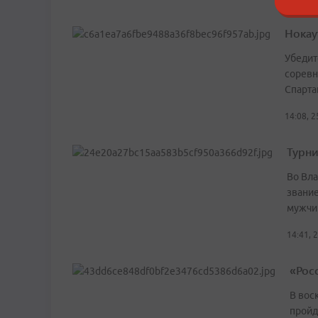
Нокау
Убедит
соревн
Спарта
14:08, 
Турн
Во Вла
звани
мужчи
14:41, 
«Рос
В вос
пройд