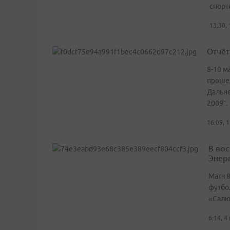
спорт
13:30,
Отчёт
8-10 м
прошел
Дальне
2009”.
16:09, 
В во
Энер
Матч 8
футбо
«Салю
6:14, 4