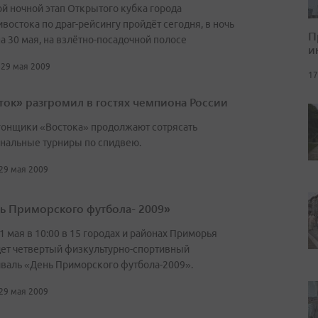
й ночной этап Открытого кубка города
востока по драг-рейсингу пройдёт сегодня, в ночь
П
на 30 мая, на взлётно-посадочной полосе
и
 29 мая 2009
17
ток» разгромил в гостях чемпиона России
онщики «Востока» продолжают сотрясать
нальные турниры по спидвею.
 29 мая 2009
ь Приморского футбола- 2009»
31 мая в 10:00 в 15 городах и районах Приморья
ет четвертый физкультурно-спортивный
валь «День Приморского футбола-2009».
 29 мая 2009