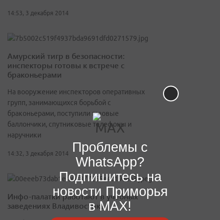
14:53, 3 декабря 2014
Амурский тигр в безопасности:
инспекторы готовы к встрече с
браконьерами
На вооружение инспекторов оперативных
групп, занимающихся борьбой с
браконьерами, поступили газовые
баллончики, спутниковые телефоны и
наручники
Проблемы с
14:32, 3 декабря 2014
WhatsApp?
Подпишитесь на
новости Приморья
Инфо-палатки работают в учебных
в MAX!
заведениях Владивостока