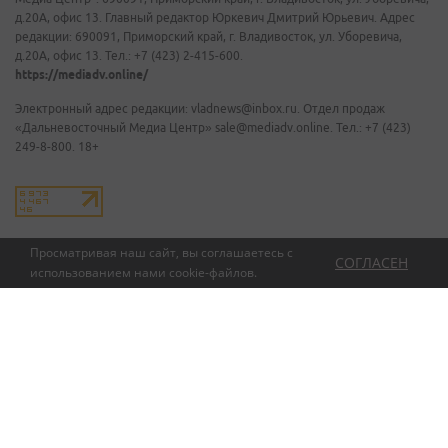
д.20А, офис 13. Главный редактор Юркевич Дмитрий Юрьевич. Адрес
редакции: 690091, Приморский край, г. Владивосток, ул. Уборевича,
д.20А, офис 13. Тел.: +7 (423) 2-415-600.
https://mediadv.online/
Электронный адрес редакции: vladnews@inbox.ru. Отдел продаж
«Дальневосточный Медиа Центр» sale@mediadv.online. Тел.: +7 (423)
249-8-800. 18+
Просматривая наш сайт, вы соглашаетесь с
СОГЛАСЕН
использованием нами
cookie-файлов
.