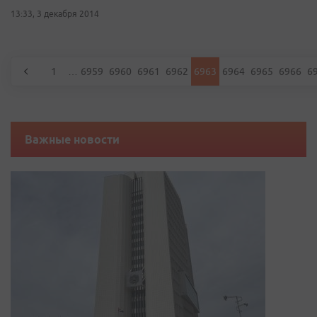
13:33, 3 декабря 2014
1
…
6959
6960
6961
6962
6963
6964
6965
6966
6
Важные новости