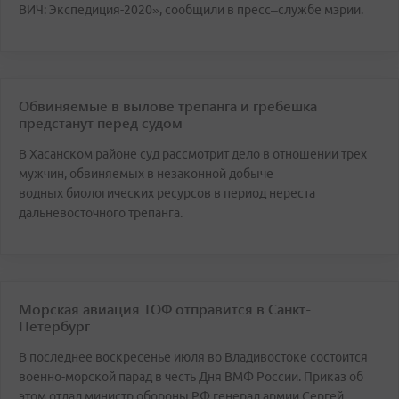
ВИЧ: Экспедиция-2020», сообщили в пресс–службе мэрии.
Обвиняемые в вылове трепанга и гребешка
предстанут перед судом
В Хасанском районе суд рассмотрит дело в отношении трех
мужчин, обвиняемых в незаконной добыче
водных биологических ресурсов в период нереста
дальневосточного трепанга.
Морская авиация ТОФ отправится в Санкт-
Петербург
В последнее воскресенье июля во Владивостоке состоится
военно-морской парад в честь Дня ВМФ России. Приказ об
этом отдал министр обороны РФ генерал армии Сергей