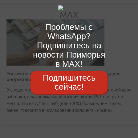
Проблемы с
WhatsApp?
Подпишитесь на
новости Приморья
в MAX!
Россияне назвали размер семейного дохода для
Подпишитесь
«нормальной жизни»
сейчас!
В среднем российской семье из трех человек, в которой двое
работают, для «нормальной жизни» нужно 85,7 тыс. руб. в
месяц. Это на 7,7 тыс. руб. (или 9,9 %) больше, чем годом
ранее, говорится в исследовании холдинга «Ромир».