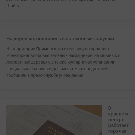
Шойгу.
На деревьях появились феромонные ловушки
На территории Приморского океанариума проводят
мониторинг здоровья зеленых насаждений: на хвойных и
лиственных деревьях, а также кустарниках установили
специальные ловушки для насекомых-вредителей,
сообщили в пресс-службе учреждения.
В
краевом
центре
работает
горячая