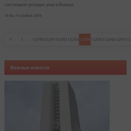
снегопадов тротуаре, упал и больше
14:40, 19 ноября 2009
1
…
13290
13291
13292
13293
13294
13295
13296
13297
13
Важные новости