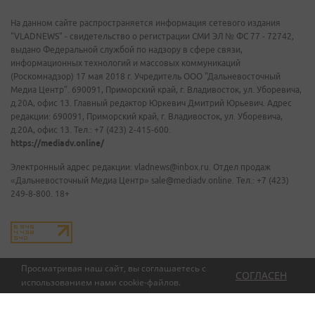
На данном сайте распространяется информация сетевого издания
"VLADNEWS" - свидетельство о регистрации СМИ ЭЛ № ФС 77 - 72742,
выдано Федеральной службой по надзору в сфере связи,
информационных технологий и массовых коммуникаций
(Роскомнадзор) 17 мая 2018 г. Учредитель ООО "Дальневосточный
Медиа Центр". 690091, Приморский край, г. Владивосток, ул. Уборевича,
д.20А, офис 13. Главный редактор Юркевич Дмитрий Юрьевич. Адрес
редакции: 690091, Приморский край, г. Владивосток, ул. Уборевича,
д.20А, офис 13. Тел.: +7 (423) 2-415-600.
https://mediadv.online/
Электронный адрес редакции: vladnews@inbox.ru. Отдел продаж
«Дальневосточный Медиа Центр» sale@mediadv.online. Тел.: +7 (423)
249-8-800. 18+
Просматривая наш сайт, вы соглашаетесь с
СОГЛАСЕН
использованием нами
cookie-файлов
.