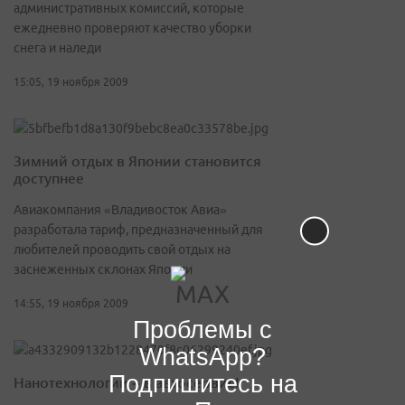
административных комиссий, которые
ежедневно проверяют качество уборки
снега и наледи
15:05, 19 ноября 2009
Зимний отдых в Японии становится
доступнее
Авиакомпания «Владивосток Авиа»
разработала тариф, предназначенный для
любителей проводить свой отдых на
заснеженных склонах Японии
14:55, 19 ноября 2009
Проблемы с
WhatsApp?
Подпишитесь на
Нанотехнологии – в автосервис!