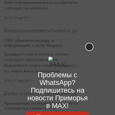
более информационным и если событие не
стало известно широкой о
16:12, 27 мая 2011
США объявили награду за
информацию о Доку Умарове
Тринадцатого мая источник в силовых
структурах Северо-Кавказского
федерального округа сказал "Интерфаксу",
что Умаров жив и, по оперативны
Проблемы с
WhatsApp?
16:01, 27 мая 2011
Подпишитесь на
новости Приморья
Приморскую полицию проверили на
в MAX!
готовность к саммиту АТЭС