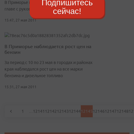
Подпишитесь
В Приморье прибыла бригада МВД России во
главе с руководителем Центра
сейчас!
15:47, 27 мая 2011
В Приморье наблюдается рост цен на
бензин
За период с 10 по 23 мая в городах и районах
края наблюдался рост цен на все марки
бензина и дизельное топливо
15:31, 27 мая 2011
1
…
12141
12142
12143
12144
12145
12146
12147
12148
12