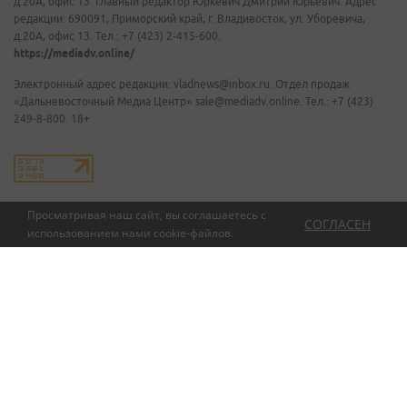
д.20А, офис 13. Главный редактор Юркевич Дмитрий Юрьевич. Адрес
редакции: 690091, Приморский край, г. Владивосток, ул. Уборевича,
д.20А, офис 13. Тел.: +7 (423) 2-415-600.
https://mediadv.online/
Электронный адрес редакции: vladnews@inbox.ru. Отдел продаж
«Дальневосточный Медиа Центр» sale@mediadv.online. Тел.: +7 (423)
249-8-800. 18+
Просматривая наш сайт, вы соглашаетесь с
СОГЛАСЕН
использованием нами
cookie-файлов
.