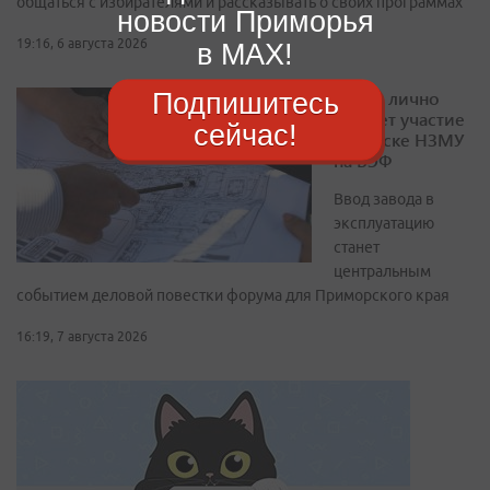
общаться с избирателями и рассказывать о своих программах
новости Приморья
19:16, 6 августа 2026
в MAX!
Подпишитесь
Путин лично
примет участие
сейчас!
в запуске НЗМУ
на ВЭФ
Ввод завода в
эксплуатацию
станет
центральным
событием деловой повестки форума для Приморского края
16:19, 7 августа 2026