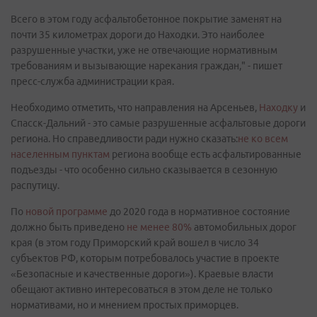
Всего в этом году асфальтобетонное покрытие заменят на
почти 35 километрах дороги до Находки. Это наиболее
разрушенные участки, уже не отвечающие нормативным
требованиям и вызывающие нарекания граждан," - пишет
пресс-служба администрации края.
Необходимо отметить, что направления на Арсеньев,
Находку
и
Спасск-Дальний - это самые разрушенные асфальтовые дороги
региона. Но справедливости ради нужно сказать:
не ко всем
населенным пунктам
региона вообще есть асфальтированные
подъезды - что особенно сильно сказывается в сезонную
распутицу.
По
новой программе
до 2020 года в нормативное состояние
должно быть приведено
не менее 80%
автомобильных дорог
края (в этом году Приморский край вошел в число 34
субъектов РФ, которым потребовалось участие в проекте
«Безопасные и качественные дороги»). Краевые власти
обещают активно интересоваться в этом деле не только
нормативами, но и мнением простых приморцев.