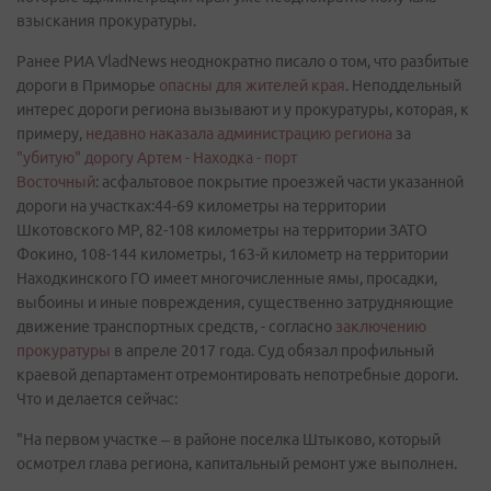
взыскания прокуратуры.
Ранее РИА VladNews неоднократно писало о том, что разбитые
дороги в Приморье
опасны для жителей края
. Неподдельный
интерес дороги региона вызывают и у прокуратуры, которая, к
примеру,
недавно наказала администрацию региона
за
"убитую" дорогу Артем - Находка - порт
Восточный
: асфальтовое покрытие проезжей части указанной
дороги на участках:44-69 километры на территории
Шкотовского МР, 82-108 километры на территории ЗАТО
Фокино, 108-144 километры, 163-й километр на территории
Находкинского ГО имеет многочисленные ямы, просадки,
выбоины и иные повреждения, существенно затрудняющие
движение транспортных средств, - согласно
заключению
прокуратуры
в апреле 2017 года. Суд обязал профильный
краевой департамент отремонтировать непотребные дороги.
Что и делается сейчас:
"На первом участке – в районе поселка Штыково, который
осмотрел глава региона, капитальный ремонт уже выполнен.