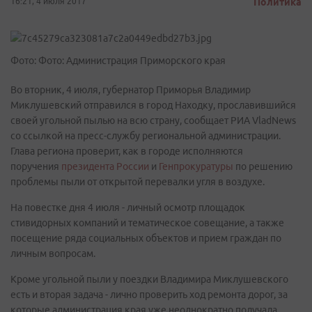
16:21, 4 июля 2017
Политика
Фото: Фото: Администрация Приморского края
Во вторник, 4 июля, губернатор Приморья Владимир
Миклушевский отправился в город Находку, прославившийся
своей угольной пылью на всю страну, сообщает РИА VladNews
со ссылкой на пресс-службу региональной администрации.
Глава региона проверит, как в городе исполняются
поручения
президента России
и
Генпрокуратуры
по решению
проблемы пыли от открытой перевалки угля в воздухе.
На повестке дня 4 июля - личный осмотр площадок
стивидорных компаний и тематическое совещание, а также
посещение ряда социальных объектов и прием граждан по
личным вопросам.
Кроме угольной пыли у поездки Владимира Миклушевского
есть и вторая задача - лично проверить ход ремонта дорог, за
которые администрация края уже неоднократно получала