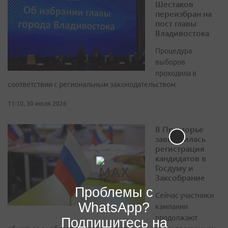
Шестаков
переизбран на
пост главы
Владивостока
Процедура
выборов
проходила в
соответствии с региональным законодательством
11:10, 30 июля 2026
В Приморье
завершилась
регистрация
кандидатов в
Госдуму и
Заксобрание
Проблемы с
Сейчас участники
WhatsApp?
кампании
продолжают
Подпишитесь на