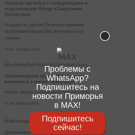
Путин встретился с сотрудницами и
подопечными Фонда «Защитники
Отечества»
Государство уделяет большое внимание
проблемам бойцов СВО, ветеранов и их
семьям
14:42, 10 марта 2025
Проблемы с
Нововведения марта 2025 года: что
WhatsApp?
изменится в жизни приморцев
Подпишитесь на
Новые законы и поправки вступили в силу
новости Приморья
в MAX!
12:46, 5 марта 2025
Подпишитесь
сейчас!
Дипломатический юбилей: 75 лет