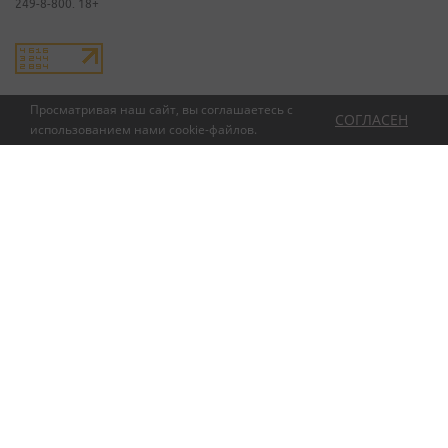
249-8-800. 18+
Просматривая наш сайт, вы соглашаетесь с
СОГЛАСЕН
использованием нами
cookie-файлов
.