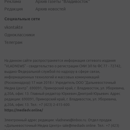
Реклама
Архив газеты "Владивосток"
Редакция
Архив новостей
Социальные сети
vkontakte
Одноклассники
Телеграм
На данном сайте распространяется информация сетевого издания
"VLADNEWS" - свидетельство о регистрации СМИ ЭЛ № ФС 77 - 72742,
выдано Федеральной службой по надзору в сфере связи,
информационных технологий и массовых коммуникаций
(Роскомнадзор) 17 мая 2018 г. Учредитель ООО "Дальневосточный
Медиа Центр". 690091, Приморский край, г. Владивосток, ул. Уборевича,
д.20А, офис 13. Главный редактор Юркевич Дмитрий Юрьевич. Адрес
редакции: 690091, Приморский край, г. Владивосток, ул. Уборевича,
д.20А, офис 13. Тел.: +7 (423) 2-415-600.
https://mediadv.online/
Электронный адрес редакции: vladnews@inbox.ru. Отдел продаж
«Дальневосточный Медиа Центр» sale@mediadv.online. Тел.: +7 (423)