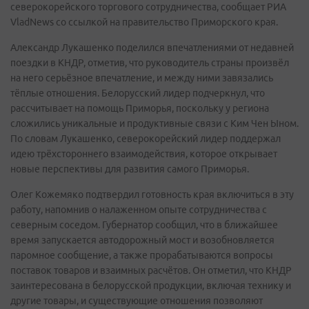
северокорейского торгового сотрудничества, сообщает РИА
VladNews со ссылкой на правительство Приморского края.
Александр Лукашенко поделился впечатлениями от недавней
поездки в КНДР, отметив, что руководитель страны произвёл
на него серьёзное впечатление, и между ними завязались
тёплые отношения. Белорусский лидер подчеркнул, что
рассчитывает на помощь Приморья, поскольку у региона
сложились уникальные и продуктивные связи с Ким Чен Ыном.
По словам Лукашенко, северокорейский лидер поддержал
идею трёхстороннего взаимодействия, которое открывает
новые перспективы для развития самого Приморья.
Олег Кожемяко подтвердил готовность края включиться в эту
работу, напомнив о налаженном опыте сотрудничества с
северным соседом. Губернатор сообщил, что в ближайшее
время запускается автодорожный мост и возобновляется
паромное сообщение, а также прорабатываются вопросы
поставок товаров и взаимных расчётов. Он отметил, что КНДР
заинтересована в белорусской продукции, включая технику и
другие товары, и существующие отношения позволяют