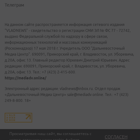
Телеграм
На данном сайте распространяется информация сетевого издания
"VLADNEWS" - свидетельство о регистрации СМИ ЭЛ № ФС 77 - 72742,
выдано Федеральной службой по надзору в сфере связи,
информационных технологий и массовых коммуникаций
(Роскомнадзор) 17 мая 2018 г. Учредитель ООО "Дальневосточный
Медиа Центр". 690091, Приморский край, г. Владивосток, ул. Уборевича,
д.20А, офис 13. Главный редактор Юркевич Дмитрий Юрьевич. Адрес
редакции: 690091, Приморский край, г. Владивосток, ул. Уборевича,
д.20А, офис 13. Тел.: +7 (423) 2-415-600.
https://mediadv.online/
Электронный адрес редакции: vladnews@inbox.ru. Отдел продаж
«Дальневосточный Медиа Центр» sale@mediadv.online. Тел.: +7 (423)
249-8-800. 18+
Просматривая наш сайт, вы соглашаетесь с
СОГЛАСЕН
использованием нами
cookie-файлов
.