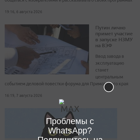
19:16, 6 августа 2026
Путин лично
примет участие
в запуске НЗМУ
на ВЭФ
Ввод завода в
эксплуатацию
станет
центральным
событием деловой повестки форума для Приморского края
16:19, 7 августа 2026
Проблемы с
WhatsApp?
Подпишитесь на