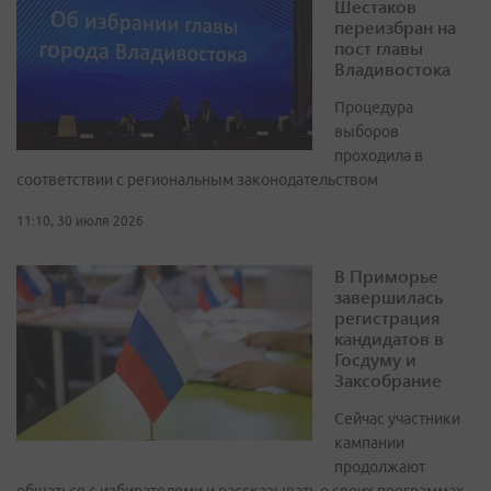
Шестаков
переизбран на
пост главы
Владивостока
Процедура
выборов
проходила в
соответствии с региональным законодательством
11:10, 30 июля 2026
В Приморье
завершилась
регистрация
кандидатов в
Госдуму и
Заксобрание
Сейчас участники
кампании
продолжают
общаться с избирателями и рассказывать о своих программах