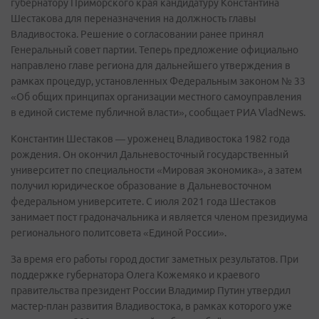
губернатору Приморского края кандидатуру Константина
Шестакова для переназначения на должность главы
Владивостока. Решение о согласовании ранее принял
Генеральный совет партии. Теперь предложение официально
направлено главе региона для дальнейшего утверждения в
рамках процедур, установленных Федеральным законом № 33
«Об общих принципах организации местного самоуправления
в единой системе публичной власти», сообщает РИА VladNews.
Константин Шестаков — уроженец Владивостока 1982 года
рождения. Он окончил Дальневосточный государственный
университет по специальности «Мировая экономика», а затем
получил юридическое образование в Дальневосточном
федеральном университете. С июля 2021 года Шестаков
занимает пост градоначальника и является членом президиума
регионального политсовета «Единой России».
За время его работы город достиг заметных результатов. При
поддержке губернатора Олега Кожемяко и краевого
правительства президент России Владимир Путин утвердил
мастер-план развития Владивостока, в рамках которого уже