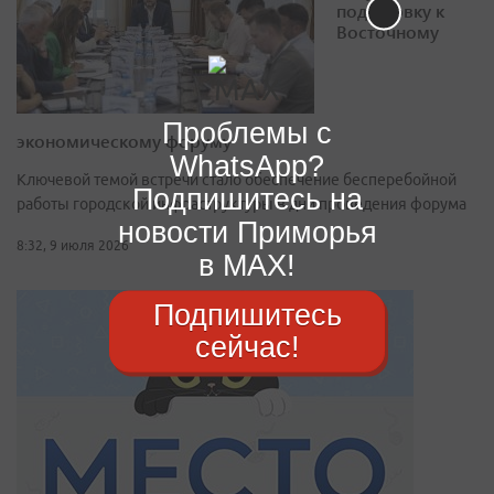
подготовку к
Восточному
Проблемы с
экономическому форуму
WhatsApp?
Ключевой темой встречи стало обеспечение бесперебойной
Подпишитесь на
работы городской инфраструктуры в дни проведения форума
новости Приморья
8:32, 9 июля 2026
в MAX!
Подпишитесь
сейчас!