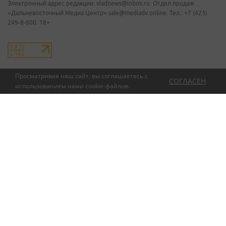
Электронный адрес редакции: vladnews@inbox.ru. Отдел продаж
«Дальневосточный Медиа Центр» sale@mediadv.online. Тел.: +7 (423)
249-8-800. 18+
Просматривая наш сайт, вы соглашаетесь с
СОГЛАСЕН
использованием нами
cookie-файлов
.