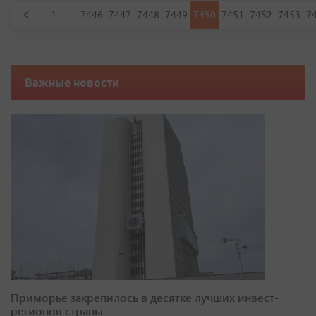
1
…
7446
7447
7448
7449
7450
7451
7452
7453
7
Важные новости
Приморье закрепилось в десятке лучших инвест-
регионов страны