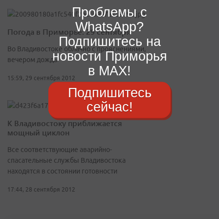
Проблемы с
WhatsApp?
Погода в Приморье: 29 сентября
Подпишитесь на
Во Владивостоке облачно с прояснениями,
новости Приморья
вечером дождь
в MAX!
15:59, 29 сентября 2012
Подпишитесь
сейчас!
К Владивостоку приближается
мощный циклон
Все соответствующие аварийно-
спасательные службы Владивостока
находятся в состоянии готовности
17:44, 28 сентября 2012