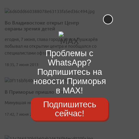
Во Владивостоке открыт Центр
охраны зрения детей
егодня, 7 июня, глава города Игорь Пушкарёв
побывал на открытии центра и пообщался со
Проблемы с
специалистами офтальмологии
WhatsApp?
18:35, 7 июня 2013
Подпишитесь на
новости Приморья
в MAX!
В Приморье пришло лето
Подпишитесь
Минувшая ночью была антициклональной
сейчас!
17:42, 7 июня 2013