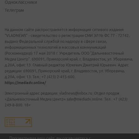
Одноклассники
Телеграм
На данном сайте распространяется информация сетевого издания
"VLADNEWS" - свидетельство о регистрации СМИ ЭЛ № ФС 77 - 72742,
выдано Федеральной службой по надзору в сфере связи,
информационных технологий и массовых коммуникаций
(Роскомнадзор) 17 мая 2018 г. Учредитель ООО "Дальневосточный
Медиа Центр". 690091, Приморский край, г. Владивосток, ул. Уборевича,
д.20А, офис 13. Главный редактор Юркевич Дмитрий Юрьевич. Адрес
редакции: 690091, Приморский край, г. Владивосток, ул. Уборевича,
д.20А, офис 13. Тел.: +7 (423) 2-415-600.
https://mediadv.online/
Электронный адрес редакции: vladnews@inbox.ru. Отдел продаж
«Дальневосточный Медиа Центр» sale@mediadv.online. Тел.: +7 (423)
249-8-800. 18+
Просматривая наш сайт, вы соглашаетесь с