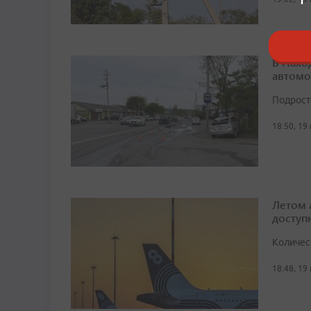
В Нахо
автомо
Подрост
18:50, 19
Летом 
доступ
Количес
18:48, 19