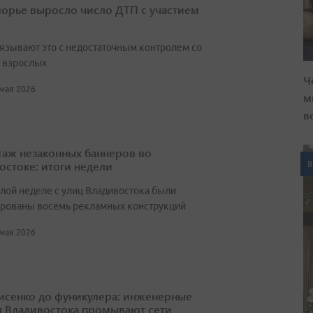
орье выросло число ДТП с участием
вязывают это с недостаточным контролем со
 взрослых
Ч
 мая 2026
м
в
аж незаконных баннеров во
остоке: итоги недели
8
лой неделе с улиц Владивостока были
рованы восемь рекламных конструкций
 мая 2026
исенко до фуникулера: инженерные
 Владивостока промывают сети