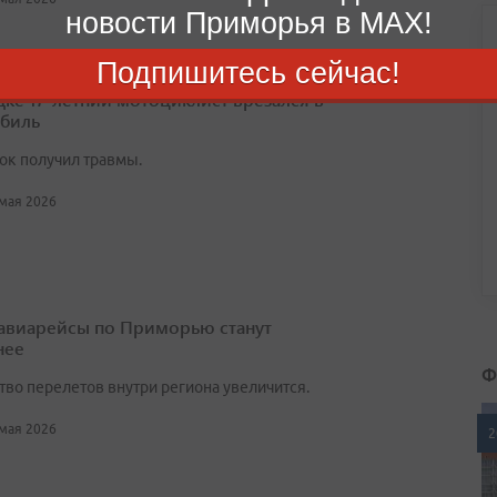
новости Приморья в MAX!
Подпишитесь сейчас!
дке 17-летний мотоциклист врезался в
биль
ок получил травмы.
 мая 2026
авиарейсы по Приморью станут
нее
Ф
тво перелетов внутри региона увеличится.
 мая 2026
2