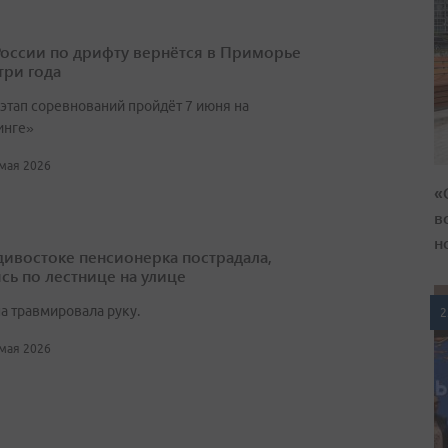
России по дрифту вернётся в Приморье
три года
этап соревнований пройдёт 7 июня на
инге»
 мая 2026
«
в
н
дивостоке пенсионерка пострадала,
ясь по лестнице на улице
 травмировала руку.
2
 мая 2026