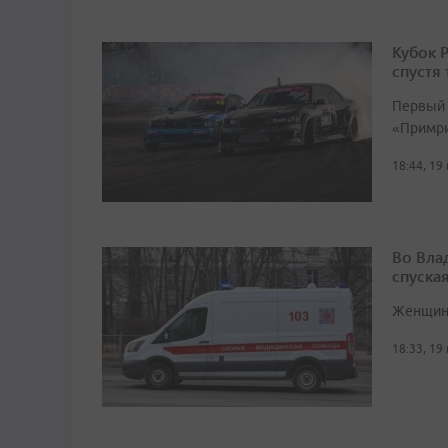
Кубок 
спустя 
Первый 
«Примр
18:44, 19
Во Вла
спуска
Женщина
18:33, 19