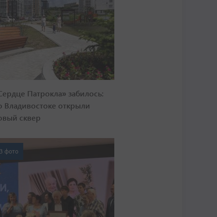
Сердце Патрокла» забилось:
о Владивостоке открыли
овый сквер
3 фото