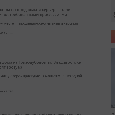
еры по продажам и курьеры стали
и востребованными профессиями
ом месте — продавцы-консультанты и кассиры
 мая 2026
 дома на Гризодубовой во Владивостоке
оят тротуар
мик у озера» приступает к монтажу пешеходной
 мая 2026
П
ачнется раньше: российским школьникам