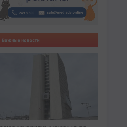
Важные новости
риморье закрепилось в десятке лучших