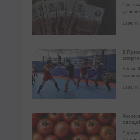
При это
установ
20:08, 19
В Прим
спорти
Новые Ф
муницип
20:03, 19
Россел
овощей
Партия 
Петропа