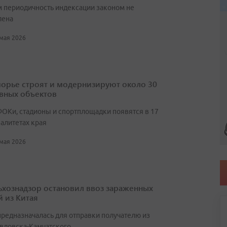
м периодичность индексации законом не
лена
 мая 2026
орье строят и модернизируют около 30
вных объектов
ОКи, стадионы и спортплощадки появятся в 17
алитетах края
 мая 2026
ьхознадзор остановил ввоз зараженных
 из Китая
предназначалась для отправки получателю из
вловска-Камчатского