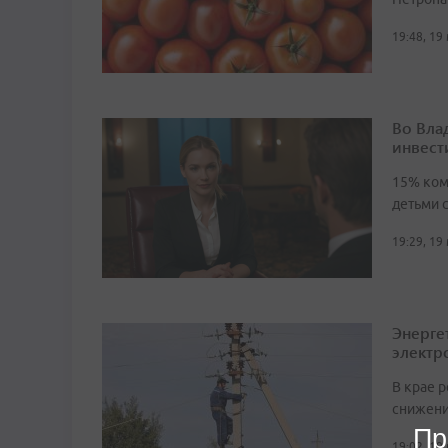
19:48, 19
Во Вла
инвест
15% ком
детьми 
19:29, 19
Энерге
электр
В крае 
снижени
Пр
19:02, 19