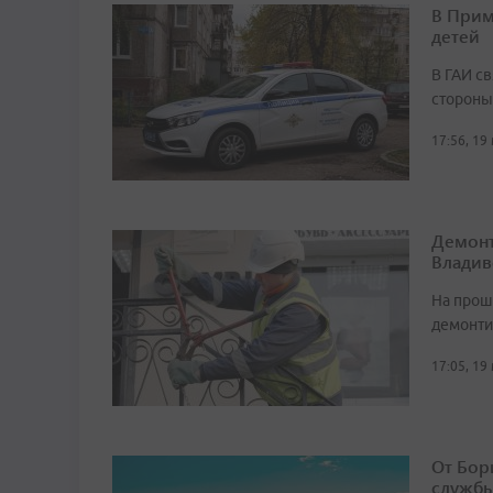
В Прим
детей
В ГАИ с
стороны
17:56, 19
Демонт
Владив
На прош
демонти
17:05, 19
От Бор
службы