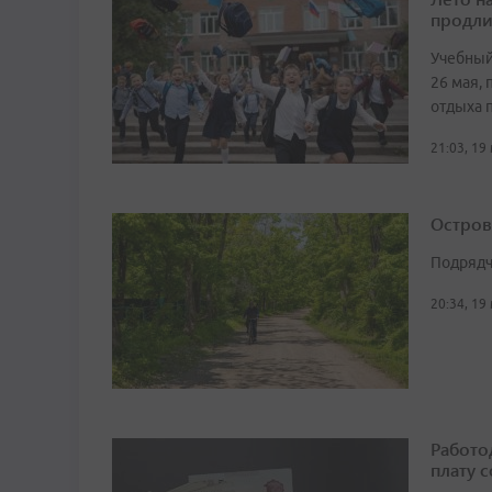
продли
Учебный
26 мая,
отдыха 
21:03, 19
Остров
Подрядч
20:34, 19
Работо
плату 