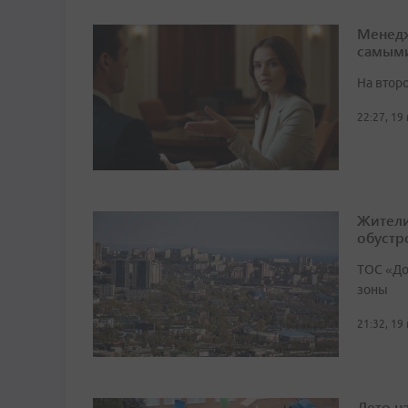
Менедж
самым
На втор
22:27, 19
Жители
обустр
ТОС «До
зоны
21:32, 19
Лето н