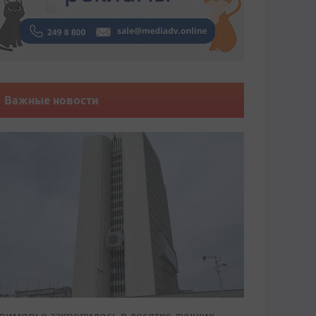
Важные новости
риморье закрепилось в десятке лучших