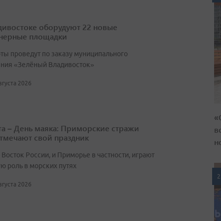
дивостоке оборудуют 22 новые
нерные площадки
оты проведут по заказу муниципального
ния «Зелёный Владивосток»
августа 2026
«
ста – День маяка: Приморские стражи
в
тмечают свой праздник
н
Восток России, и Приморье в частности, играют
ю роль в морских путях
2
августа 2026