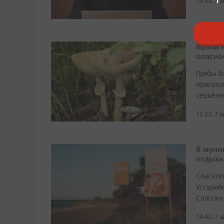
15:44, 7 
Врачи 
опасно
Грибы б
пригото
серьёзн
15:23, 7 
В муни
отдыха
Спасате
Уссурий
Спасске
14:42, 7 