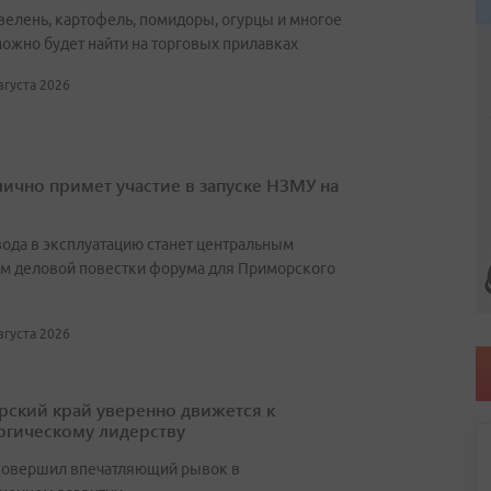
зелень, картофель, помидоры, огурцы и многое
можно будет найти на торговых прилавках
августа 2026
лично примет участие в запуске НЗМУ на
вода в эксплуатацию станет центральным
м деловой повестки форума для Приморского
августа 2026
ский край уверенно движется к
огическому лидерству
совершил впечатляющий рывок в