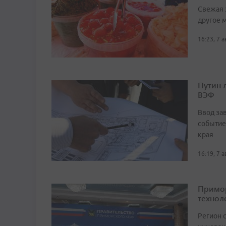
Свежая 
другое 
16:23, 7 
Путин 
ВЭФ
Ввод за
событие
края
16:19, 7 
Примор
технол
Регион 