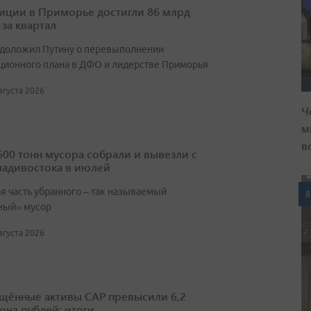
иции в Приморье достигли 86 млрд
 за квартал
 доложил Путину о перевыполнении
ционного плана в ДФО и лидерстве Приморья
августа 2026
Ч
м
в
600 тонн мусора собрали и вывезли с
ладивостока в июлей
я часть убранного – так называемый
8
ный» мусор
августа 2026
щённые активы САР превысили 6,2
она рублей: итоги