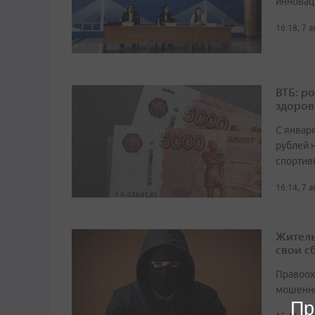
инновац
16:18, 7 
ВТБ: р
здоров
С январ
рублей 
спортив
16:14, 7 
Житель
свои с
Правоох
мошенни
Пр