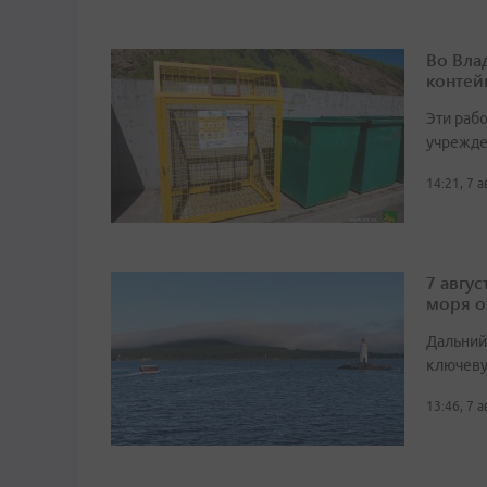
Во Вла
контей
Эти раб
учрежде
14:21, 7 
7 авгу
моря о
Дальний 
ключеву
13:46, 7 