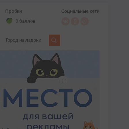
Пробки
Социальные сети
0 баллов
Город на ладони