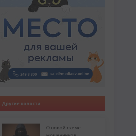
Другие новости
О новой схеме
мошенников