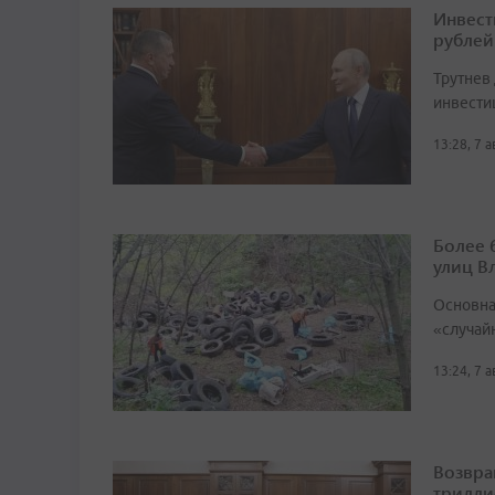
Инвест
рублей
Трутнев
инвести
13:28, 7 
Более 
улиц В
Основна
«случай
13:24, 7 
Возвра
трилли