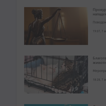
Прокур
нападе
Поводом
19:07, 7 
Благот
животн
Мероприя
18:28, 7 