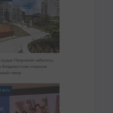
Сердце Патрокла» забилось:
о Владивостоке открыли
овый сквер
3 фото