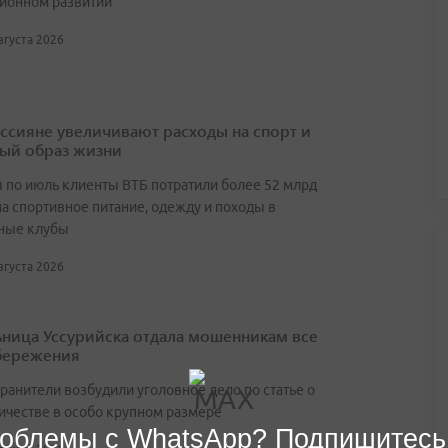
ионном развитии
августа 2026
оссияне увеличивают расходы на спорт и
ый образ жизни
я по июль клиенты ВТБ потратили более 52 млрд
на спортивное питание, одежду и походы в
ные клубы
августа 2026
ница Уссурийска отдала мошенникам все
бережения
ранители возбудили уголовное дело по статье о
честве в особо крупном размере
облемы с WhatsApp? Подпишитесь