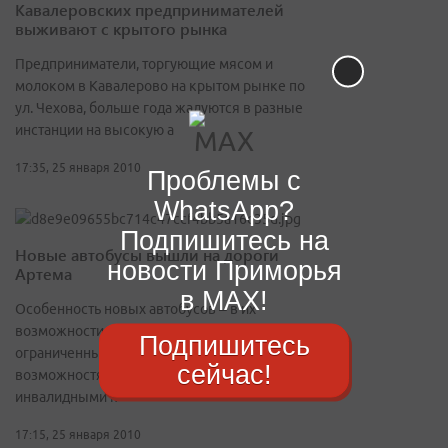
Кавалеровских предпринимателей
выживают с крытого рынка
Предприниматели, торгующие мясом и
молоком в Кавалерово на крытом рынке по
ул. Чехова, больше года жалуются в разные
инстанции на высокую а
17:35, 25 января 2010
Проблемы с
WhatsApp?
Подпишитесь на
Новые автобусы вышли на дороги
новости Приморья
Артема
в MAX!
Особенность новых автобусов – в их
возможности перевозить людей с
Подпишитесь
ограниченными физическими
сейчас!
возможностями, пользующихся
инвалидными к
17:15, 25 января 2010