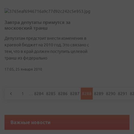
Завтра депутаты примутся за
московский транш
Депутатам предстоит внести изменения в
краевой бюджет на 2010 год. Это связано с
тем, что в край должен поступить целевой
транш из федерально
17:05, 25 января 2010
1
…
8284
8285
8286
8287
8288
8289
8290
8291
8
Важные новости