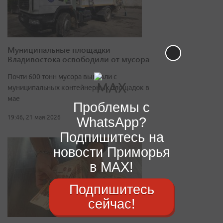
Муниципальные площадки
Владивостока освободили от мусора
Почти 600 тонн мусора вывезли с
муниципальных контейнерных площадок в
мае
Проблемы с
19:46, 21 мая 2026
WhatsApp?
Подпишитесь на
новости Приморья
в MAX!
Подпишитесь
сейчас!