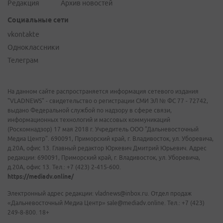
Редакция
Архив новостей
Социальные сети
vkontakte
Одноклассники
Телеграм
На данном сайте распространяется информация сетевого издания
"VLADNEWS" - свидетельство о регистрации СМИ ЭЛ № ФС 77 - 72742,
выдано Федеральной службой по надзору в сфере связи,
информационных технологий и массовых коммуникаций
(Роскомнадзор) 17 мая 2018 г. Учредитель ООО "Дальневосточный
Медиа Центр". 690091, Приморский край, г. Владивосток, ул. Уборевича,
д.20А, офис 13. Главный редактор Юркевич Дмитрий Юрьевич. Адрес
редакции: 690091, Приморский край, г. Владивосток, ул. Уборевича,
д.20А, офис 13. Тел.: +7 (423) 2-415-600.
https://mediadv.online/
Электронный адрес редакции: vladnews@inbox.ru. Отдел продаж
«Дальневосточный Медиа Центр» sale@mediadv.online. Тел.: +7 (423)
249-8-800. 18+