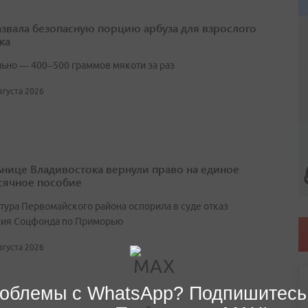
азвала безопасную порцию арбуза для взрослого
ка
ьно — 400–500 граммов мякоти за раз
августа 2026
нице Владивостока вернули право на единое
ячное пособие
тура Первомайского района оспорила в суде отказ
ия Соцфонда по Приморью
августа 2026
облемы с WhatsApp? Подпишитесь