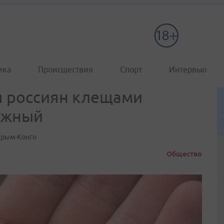
ика
Происшествия
Спорт
Интервью
 россиян клещами
ежный
Крым-Конго
Общество