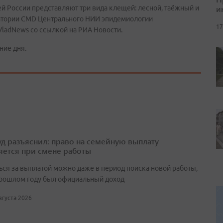
и
 России представляют три вида клещей: лесной, таёжный и
ратории CMD Центрального НИИ эпидемиологии
17
ladNews со ссылкой на РИА Новости.
ние дня.
д разъяснил: право на семейную выплату
яется при смене работы
ься за выплатой можно даже в период поиска новой работы,
прошлом году был официальный доход
августа 2026