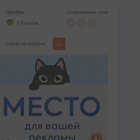
Пробки
Социальные сети
0 баллов
Город на ладони