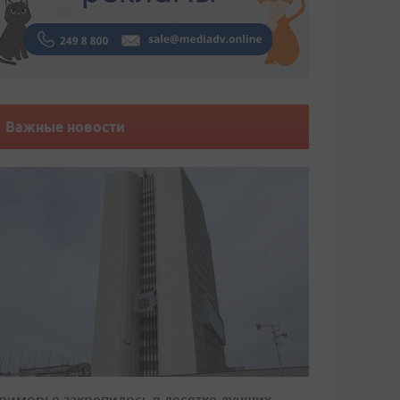
Важные новости
риморье закрепилось в десятке лучших