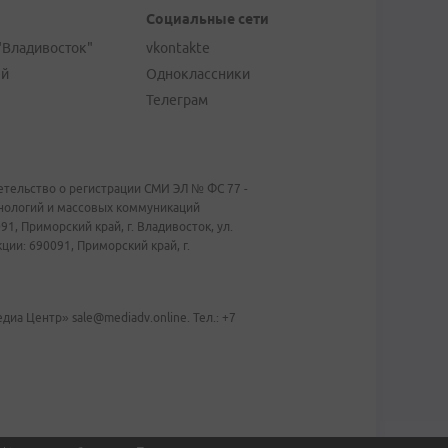
Социальные сети
"Владивосток"
vkontakte
ей
Одноклассники
Телеграм
тельство о регистрации СМИ ЭЛ № ФС 77 -
хнологий и массовых коммуникаций
1, Приморский край, г. Владивосток, ул.
ии: 690091, Приморский край, г.
иа Центр» sale@mediadv.online. Тел.: +7