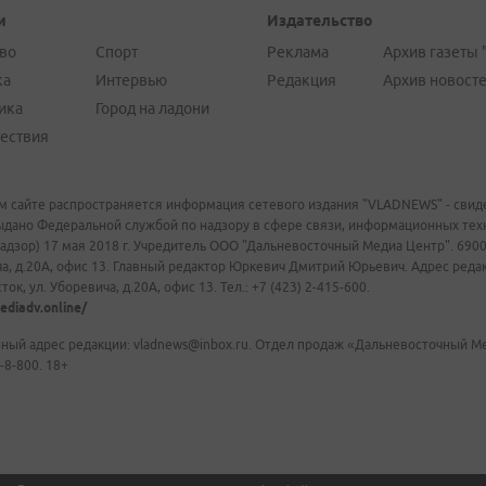
и
Издательство
во
Спорт
Реклама
Архив газеты 
ка
Интервью
Редакция
Архив новост
ика
Город на ладони
ествия
м сайте распространяется информация сетевого издания "VLADNEWS" - свиде
ыдано Федеральной службой по надзору в сфере связи, информационных те
адзор) 17 мая 2018 г. Учредитель ООО "Дальневосточный Медиа Центр". 69009
а, д.20А, офис 13. Главный редактор Юркевич Дмитрий Юрьевич. Адрес редакц
ок, ул. Уборевича, д.20А, офис 13. Тел.: +7 (423) 2-415-600.
ediadv.online/
ный адрес редакции: vladnews@inbox.ru. Отдел продаж «Дальневосточный Мед
-8-800. 18+