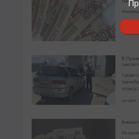
тысячи
Пр
Минимал
сегодня, 
В Прим
таксист
Среди с
пренебр
полиса 
сегодня, 
Аналит
По оцен