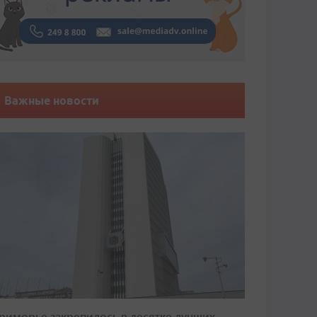
Важные новости
риморье закрепилось в десятке лучших