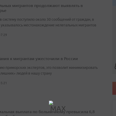
льных мигрантов продолжают выявлять в
рье
в систему поступило около 30 сообщений от граждан, в
 указывалось местонахождение нелегальных мигрантов
17:29
ания к мигрантам ужесточили в России
ию приморских экспертов, это позволит минимизировать
«лишних» людей в нашу страну
15:21
альная выплата по больничному превысила 6,8