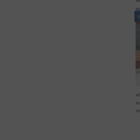
2
«
в
н