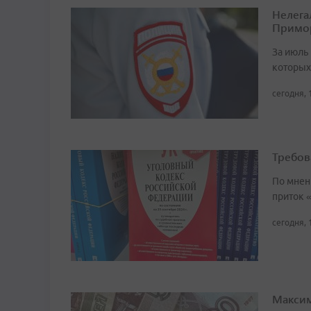
Нелега
Примо
За июль 
которых
сегодня, 
Требов
По мнен
приток 
сегодня, 
Максим