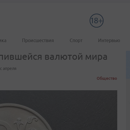
ика
Происшествия
Спорт
Интервью
епившейся валютой мира
 с апреля
Общество